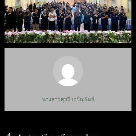
นางสาวสุวรี เจริญรัมย์