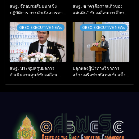
สพฐ. จัดอบรมสัมมนาเชิง
สพฐ. ชู “ครูคือรากแก้วของ
ปฏิบัติการ การดำเนินการทาง
แผ่นดิน” ขับเคลื่อนการศึกษา
วินัยอย่างร้ายแรง สำหรับฝึก
ชาติ เชื่อมเทคโนโลยี-ชุมชน
อบรมผู้จะเป็นกรรมการ
สร้างผู้เรียนเต็มศักยภาพ
OBEC EXECUTIVE NEWs
OBEC EXECUTIVE NEWs
สอบสวน (ตามหลักสูตร
ก.ค.ศ.)
สพฐ. ประชุมสรุปผลการ
ปลุกพลังผู้นำทางวิชาการ
ดำเนินงานศูนย์ขับเคลื่อน
สร้างเครือข่ายนิเทศเข้มแข็ง
โครงการโรงเรียนคุณภาพ
ขับเคลื่อนคุณภาพการศึกษาสู่
ประจำตำบล เตรียมต่อยอดสู่
อนาคต
การขับเคลื่อนคุณภาพการ
ศึกษาปี 2570