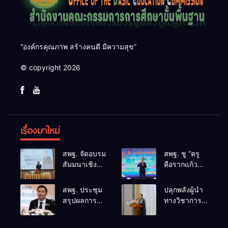
“องค์กรคุณภาพ สร้างคนดี มีความสุข”
© copyright 2026
เรื่องมาใหม่
สพฐ. จัดอบรม
สพฐ. ชู “ครู
สัมมนาเชิง
คือรากแก้ว
ปฏิบัติการ
ของแผ่นดิน”
การดำเนิน
ขับเคลื่อนการ
สพฐ. ประชุม
ปลุกพลังผู้นำ
การทางวินัย
ศึกษาชาติ
สรุปผลการ
ทางวิชาการ
อย่างร้ายแรง
เชื่อม
ดำเนินงาน
สร้างเครือ
สำหรับฝึก
เทคโนโลยี-
ศูนย์ขับ
ข่ายนิเทศเข้ม