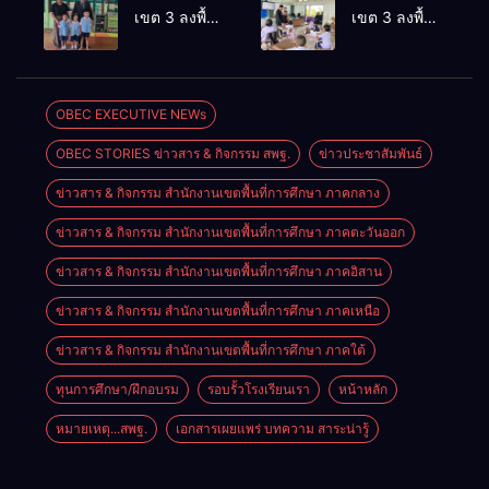
เชิงประจักษ์
ThaiCER
เขต 3 ลงพื้นที่
เขต 3 ลงพื้นที่
คัดเลือก
2026
เยี่ยมโรงเรียน
เยี่ยมโรงเรียน
“ก.ต.ป.น.
Thailand
วัดปิยาราม
บ้านบางเนียน
ต้นแบบ”
International
อำเภอ
อำเภอ
ระดับประเทศ
Conference
ปากพนัง
ปากพนัง
OBEC EXECUTIVE NEWs
รุ่นที่ 3 ประจำ
on Education
ปีงบประมาณ
Research
OBEC STORIES ข่าวสาร & กิจกรรม สพฐ.
ข่าวประชาสัมพันธ์
พ.ศ. 2569
(ThaiCER)
2026
ข่าวสาร & กิจกรรม สำนักงานเขตพื้นที่การศึกษา ภาคกลาง
ข่าวสาร & กิจกรรม สำนักงานเขตพื้นที่การศึกษา ภาคตะวันออก
ข่าวสาร & กิจกรรม สำนักงานเขตพื้นที่การศึกษา ภาคอิสาน
ข่าวสาร & กิจกรรม สำนักงานเขตพื้นที่การศึกษา ภาคเหนือ
ข่าวสาร & กิจกรรม สำนักงานเขตพื้นที่การศึกษา ภาคใต้
ทุนการศึกษา/ฝึกอบรม
รอบรั้วโรงเรียนเรา
หน้าหลัก
หมายเหตุ...สพฐ.
เอกสารเผยแพร่ บทความ สาระน่ารู้