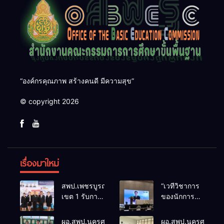
“องค์กรคุณภาพ สร้างคนดี มีความสุข”
© copyright 2026
เรื่องมาใหม่
สพป.เพชรบูรณ์
“เวทีวิชาการ
เขต 1 รับการ
ของนักการ
ติดตามและ
ศึกษา” การ
ประเมินผล
ประชุม
ผอ.สพป.นครศรีธรรมราช
ผอ.สพป.นครศรีธรร