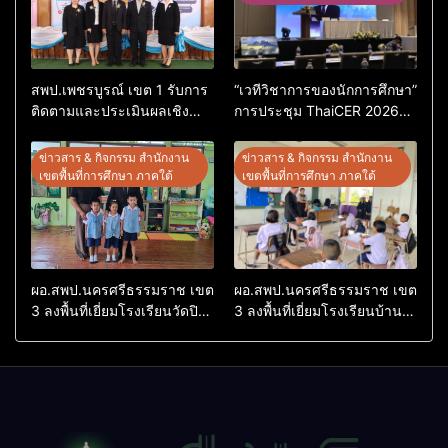
สพป.เพชรบูรณ์ เขต 1 รับการ
“เวทีวิชาการของนักการศึกษา”
ติดตามและประเมินผลเชิง
การประชุม ThaiCER 2026
ประจักษ์ คัดเลือก “ก.ต.ป.น.
Thailand International
ต้นแบบ” ระดับประเทศ รุ่นที่ 3
Conference on Education
ข่าวสาร & กิจกรรม สำนักงาน
ข่าวสาร & กิจกรรม สำนักงาน
ประจำปีงบประมาณ พ.ศ.
Research (ThaiCER) 2026
เขตพื้นที่การศึกษา ภาคใต้
เขตพื้นที่การศึกษา ภาคใต้
2569
ผอ.สพป.นครศรีธรรมราช เขต
ผอ.สพป.นครศรีธรรมราช เขต
3 ลงพื้นที่เยี่ยมโรงเรียนวัดปิยา
3 ลงพื้นที่เยี่ยมโรงเรียนบ้าน
ราม อำเภอปากพนัง
บางเนียน อำเภอปากพนัง