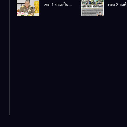
เขต 1 ร่วมเป็น
เขต 2 ลงพื้น
อำนวยการสถาน
เกียรติในการ
ตรวจเยี่ยม
ศึกษา
ต้อนรับ พลเรือ
โรงเรียนบ
เอก พงษ์เทพ หนู
บ้านหลวง
เทพ องคมนตรี
ติดตามการ
ประธาน
เคลื่อนนโ
กรรมการบริหาร
สพฐ. เน้น
มูลนิธิราช
ปลอดภัยใ
ประชานุเคราะห์
สถานศึกษ
ในพระบรม
ราชูปถัมภ์ ไป
ตรวจเยี่ยม
โรงเรียนราช
ประชานุเคราะห์
14