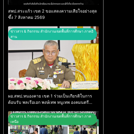
สพป.สระแก้ว เขต 2 ขอแสดงความเสียใจอย่างสุด
ซึ้ง 7 สิงหาคม 2569
ข่าวสาร & กิจกรรม สำนักงานเขตพื้นที่การศึกษา ภาคอิ
สาน
ผอ.สพป.หนองคาย เขต 1 ร่วมเป็นเกียรติในการ
ต้อนรับ พลเรือเอก พงษ์เทพ หนูเทพ องคมนตรี
ประธานกรรมการบริหารมูลนิธิราชประชานุ
เคราะห์ ในพระบรมราชูปถัมภ์ ไปตรวจเยี่ยม
ข่าวสาร & กิจกรรม สำนักงานเขตพื้นที่การศึกษา ภาค
โรงเรียนราชประชานุเคราะห์ 14
เหนือ