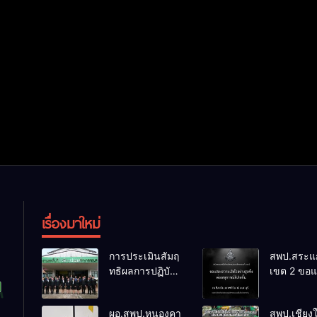
เรื่องมาใหม่
การประเมินสัมฤ
สพป.สระแก
ทธิผลการปฏิบัติ
เขต 2 ขอ
งานในหน้าที่
ความเสียใ
พัฒนาการศึกษา
สุดซึ้ง 7 ส
ผอ.สพป.หนองคาย
สพป.เชียงใ
ตำแหน่ง รองผู้
2569