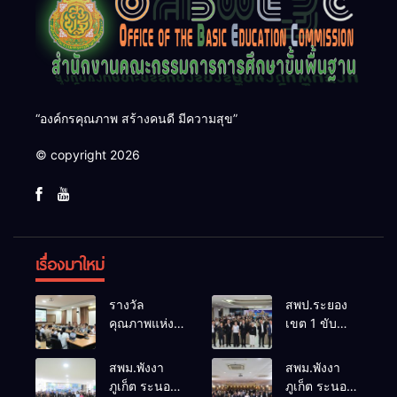
“องค์กรคุณภาพ สร้างคนดี มีความสุข”
© copyright 2026
เรื่องมาใหม่
รางวัล
สพป.ระยอง
คุณภาพแห่ง
เขต 1 ขับ
ชาติการ
เคลื่อน “สพฐ.
ป้องกันควบคุม
สร้างสรรค์
สพม.พังงา
สพม.พังงา
โรคและภัย
ปันสุข” เสริม
ภูเก็ต ระนอง
ภูเก็ต ระนอง