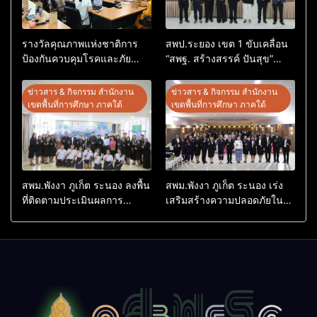
รางวัลคุณภาพแห่งชาติการ
สพป.ระยอง เขต 1 ขับเคลื่อน
ป้องกันควบคุมโรคและภัย
“สพฐ. สร้างสรรค์ ปันสุข”
สุขภาพ อ.อรัญประเทศ
เสริมพลังผู้นำนักเรียน สู่สถาน
ศึกษาปลอดภัยจากยาเสพติด
ข่าวสาร & กิจกรรม สำนักงาน
ข่าวสาร & กิจกรรม สำนักงาน
เขตพื้นที่การศึกษา ภาคใต้
เขตพื้นที่การศึกษา ภาคใต้
สพม.พังงา ภูเก็ต ระนอง ลงพื้น
สพม.พังงา ภูเก็ต ระนอง เร่ง
ที่ติดตามประเมินผลการ
เสริมสร้างความปลอดภัยใน
ดำเนินงานห้องเรียนพิเศษ
สถานศึกษา ยกระดับศักยภาพ
โรงเรียนสตรีพังงา
บุคลากร สร้างเครือข่าย
คุ้มครองผู้เรียนอย่างยั่งยืน