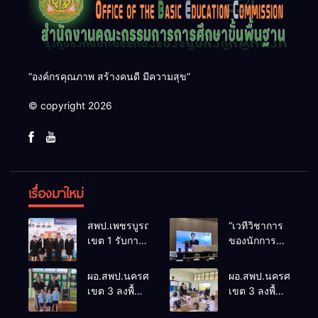
“องค์กรคุณภาพ สร้างคนดี มีความสุข”
© copyright 2026
เรื่องมาใหม่
สพป.เพชรบูรณ์
“เวทีวิชาการ
เขต 1 รับการ
ของนักการ
ติดตามและ
ศึกษา” การ
ประเมินผล
ประชุม
ผอ.สพป.นครศรีธรรมราช
ผอ.สพป.นครศรีธรร
เชิงประจักษ์
ThaiCER
เขต 3 ลงพื้นที่
เขต 3 ลงพื้นที่
คัดเลือก
2026
เยี่ยมโรงเรียน
เยี่ยมโรงเรียน
“ก.ต.ป.น.
Thailand