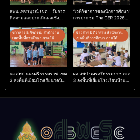
สพป.เพชรบูรณ์ เขต 1 รับการ
“เวทีวิชาการของนักการศึกษา”
ติดตามและประเมินผลเชิง
การประชุม ThaiCER 2026
ประจักษ์ คัดเลือก “ก.ต.ป.น.
Thailand International
ต้นแบบ” ระดับประเทศ รุ่นที่ 3
Conference on Education
ข่าวสาร & กิจกรรม สำนักงาน
ข่าวสาร & กิจกรรม สำนักงาน
ประจำปีงบประมาณ พ.ศ.
Research (ThaiCER) 2026
เขตพื้นที่การศึกษา ภาคใต้
เขตพื้นที่การศึกษา ภาคใต้
2569
ผอ.สพป.นครศรีธรรมราช เขต
ผอ.สพป.นครศรีธรรมราช เขต
3 ลงพื้นที่เยี่ยมโรงเรียนวัดปิยา
3 ลงพื้นที่เยี่ยมโรงเรียนบ้าน
ราม อำเภอปากพนัง
บางเนียน อำเภอปากพนัง