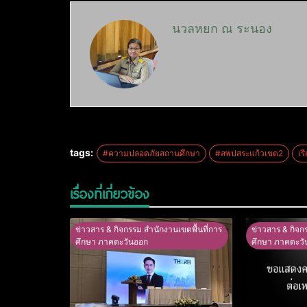
นวลหยก ณ ระนอง
tags:
#ความปลอดภัยสถานศึกษา
#สพปสระแก้วเขต2
เร
เรื่องที่เกี่ยวข้อง
ข่าวสาร & กิจกรรม สำนักงานเขตพื้นที่การ
ข่าวสาร & กิจก
ศึกษา ภาคตะวันออก
ศึกษา ภาคตะวั