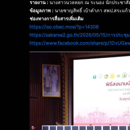
รายงาน :
นางสาวนวลหยก ณ ระนอง นักประชาสัมพั
ข้อมูลภาพ :
นายชาญสิทธิ์ เบ้าคำภา สพป.สระแก้ว
ช่องทางการสื่อสารเพิ่มเติม
https://iso.obec.moe/?p=14308
https://sakarea2.go.th/2026/05/15/การประชุมเ
https://www.facebook.com/share/p/1DvUGa