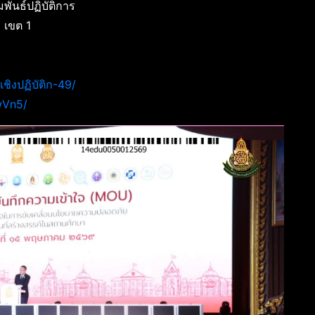
นธ์ปฏิบัติการ
 เขต 1
ชิงปฏิบัติก-49/
wVn5/