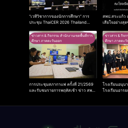
“เวทีวิชาการของนักการศึกษา” การ
สพป.สระแก้ว
ประชุม ThaiCER 2026 Thailand
เสียใจอย่างสุด
International Conference on
Education Research (ThaiCER)
ข่าวสาร & กิจกรรม สำนักงานเขตพื้นที่การ
ข่าวสาร & กิจก
2026
ศึกษา ภาคตะวันออก
ศึกษา ภาคตะวั
การประชุมสภากาแฟ ครั้งที่ 21/2569
โรงเรียนอนุบ
และรับชมรายการพฤหัสเช้า ข่าว สพฐ.
โรงเรียนอารย
ครั้งที่ 30/2569