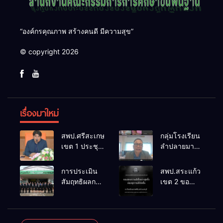
“องค์กรคุณภาพ สร้างคนดี มีความสุข”
© copyright 2026
เรื่องมาใหม่
สพป.ศรีสะเกษ
กลุ่มโรงเรียน
เขต 1 ประชุม
ลำปลายมาศ
เตรียมการ
๔ PLC ขับ
จัดการ
เคลื่อน RT,
การประเมิน
สพป.สระแก้ว
แข่งขันงาน
NT, O-NET
สัมฤทธิผลการ
เขต 2 ขอ
ศิลปหัตถกรรม
ผ่านระบบ
ปฏิบัติงานใน
แสดงความ
นักเรียน ครั้งที่
Online
หน้าที่
เสียใจอย่างสุด
74 ปีการ
พัฒนาการ
ซึ้ง 7 สิงหาคม
ศึกษา 2569