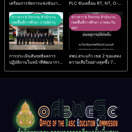
เตรียมการจัดการแข่งขันงาน
PLC ขับเคลื่อน RT, NT, O-
ศิลปหัตถกรรมนักเรียน ครั้งที่
NET ผ่านระบบ Online
74 ปีการศึกษา 2569
ข่าวสาร & กิจกรรม สำนักงาน
ข่าวสาร & กิจกรรม สำนักงาน
เขตพื้นที่การศึกษา ภาคอิสาน
เขตพื้นที่การศึกษา ภาคตะวัน
ออก
การประเมินสัมฤทธิผลการ
สพป.สระแก้ว เขต 2 ขอแสดง
ปฏิบัติงานในหน้าที่พัฒนาการ
ความเสียใจอย่างสุดซึ้ง 7
ศึกษา ตำแหน่ง รองผู้อำนวย
สิงหาคม 2569
การสถานศึกษา