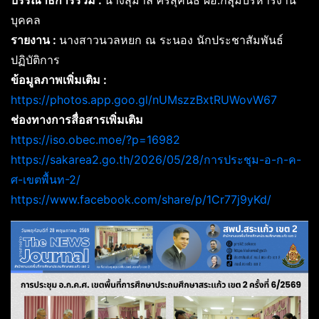
บรรณาธิการร่วม :
นางสุมาลี ศรีสุคนธ์ ผอ.กลุุ่มบริหารงาน
บุคคล
รายงาน :
นางสาวนวลหยก ณ ระนอง นักประชาสัมพันธ์
ปฏิบัติการ
ข้อมูลภาพเพิ่มเติม :
https://photos.app.goo.gl/nUMszzBxtRUWovW67
ช่องทางการสื่อสารเพิ่มเติม
https://iso.obec.moe/?p=16982
https://sakarea2.go.th/2026/05/28/การประชุม-อ-ก-ค-
ศ-เขตพื้นท-2/
https://www.facebook.com/share/p/1Cr77j9yKd/