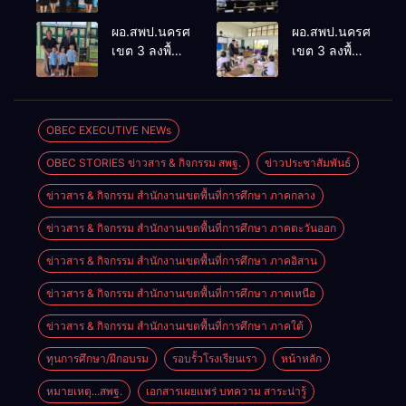
ติดตามและ
ศึกษา” การ
ประเมินผล
ประชุม
ผอ.สพป.นครศรีธรรมราช
ผอ.สพป.นครศรีธรร
เชิงประจักษ์
ThaiCER
เขต 3 ลงพื้นที่
เขต 3 ลงพื้นที่
คัดเลือก
2026
เยี่ยมโรงเรียน
เยี่ยมโรงเรียน
“ก.ต.ป.น.
Thailand
วัดปิยาราม
บ้านบางเนียน
ต้นแบบ”
International
อำเภอ
อำเภอ
ระดับประเทศ
Conference
ปากพนัง
ปากพนัง
OBEC EXECUTIVE NEWs
รุ่นที่ 3 ประจำ
on Education
ปีงบประมาณ
Research
OBEC STORIES ข่าวสาร & กิจกรรม สพฐ.
ข่าวประชาสัมพันธ์
พ.ศ. 2569
(ThaiCER)
2026
ข่าวสาร & กิจกรรม สำนักงานเขตพื้นที่การศึกษา ภาคกลาง
ข่าวสาร & กิจกรรม สำนักงานเขตพื้นที่การศึกษา ภาคตะวันออก
ข่าวสาร & กิจกรรม สำนักงานเขตพื้นที่การศึกษา ภาคอิสาน
ข่าวสาร & กิจกรรม สำนักงานเขตพื้นที่การศึกษา ภาคเหนือ
ข่าวสาร & กิจกรรม สำนักงานเขตพื้นที่การศึกษา ภาคใต้
ทุนการศึกษา/ฝึกอบรม
รอบรั้วโรงเรียนเรา
หน้าหลัก
หมายเหตุ...สพฐ.
เอกสารเผยแพร่ บทความ สาระน่ารู้