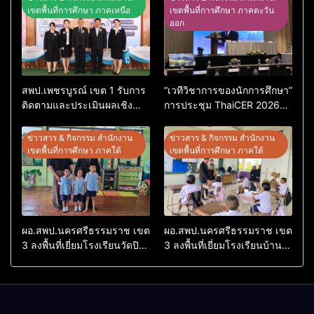
เขตพื้นที่การศึกษา ภาคเหนือ
เขตพื้นที่การศึกษา ภาคตะวัน
ออก
สพป.เพชรบูรณ์ เขต 1 รับการ
“เวทีวิชาการของนักการศึกษา”
ติดตามและประเมินผลเชิง
การประชุม ThaiCER 2026
ประจักษ์ คัดเลือก “ก.ต.ป.น.
Thailand International
ต้นแบบ” ระดับประเทศ รุ่นที่ 3
Conference on Education
ข่าวสาร & กิจกรรม สำนักงาน
ข่าวสาร & กิจกรรม สำนักงาน
ประจำปีงบประมาณ พ.ศ.
Research (ThaiCER) 2026
เขตพื้นที่การศึกษา ภาคใต้
เขตพื้นที่การศึกษา ภาคใต้
2569
ผอ.สพป.นครศรีธรรมราช เขต
ผอ.สพป.นครศรีธรรมราช เขต
3 ลงพื้นที่เยี่ยมโรงเรียนวัดปิยา
3 ลงพื้นที่เยี่ยมโรงเรียนบ้าน
ราม อำเภอปากพนัง
บางเนียน อำเภอปากพนัง