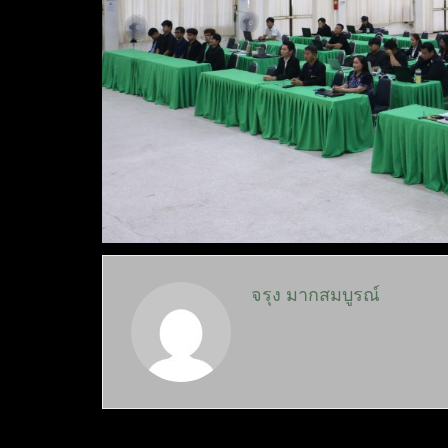
จรุง มากสมบูรณ์