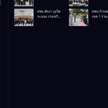
“สพฐ.
ติดตามประ
สร้างสรรค์ ปัน
ผลการดำเ
สพม.พังงา ภูเก็ต
สพป.กำแพ
สุข” เสริมพลัง
งานห้องเรี
ระนอง เร่งเสริม
เขต 1 ร่วม
ผู้นำนักเรียน สู่
พิเศษโรงเร
สร้างความ
ต้อนรับ พล
สถานศึกษา
สตรีพังงา
ปลอดภัยใน
กัมปนาท รุ
ปลอดภัยจากยา
สถานศึกษา ยก
องคมนตรี ล
เสพติด
ระดับศักยภาพ
ที่ตรวจเยี่
บุคลากร สร้าง
รับฟังผลก
เครือข่าย
ดำเนินงาน
คุ้มครองผู้เรียน
โรงเรียนใ
อย่างยั่งยืน
โครงการก
การศึกษา พื
จังหวัด
กำแพงเพช