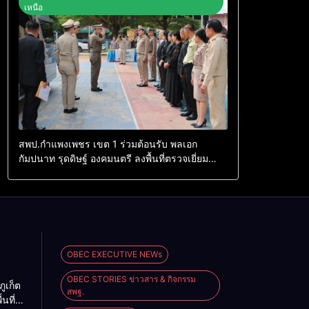
เหนือ
สพป.กำแพงเพชร เขต 1 ร่วมต้อนรับ พลเอก
กัมปนาท รุดดิษฐ์ องคมนตรี ลงพื้นที่ตรวจเยี่ยม
และรับฟังผลการดำเนินงานโรงเรียนในโครงการ
กองทุนการศึกษา พื้นที่จังหวัดกำแพงเพชร
OBEC EXECUTIVE NEWs
OBEC STORIES ข่าวสาร & กิจกรรม
ูเก็ต
สพฐ.
นที่