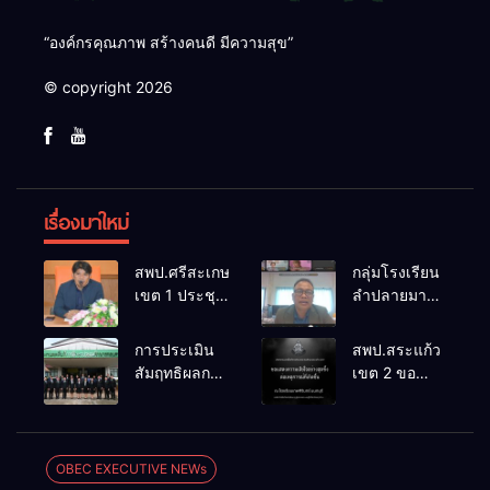
“องค์กรคุณภาพ สร้างคนดี มีความสุข”
© copyright 2026
เรื่องมาใหม่
สพป.ศรีสะเกษ
กลุ่มโรงเรียน
เขต 1 ประชุม
ลำปลายมาศ
เตรียมการ
๔ PLC ขับ
จัดการ
เคลื่อน RT,
การประเมิน
สพป.สระแก้ว
แข่งขันงาน
NT, O-NET
สัมฤทธิผลการ
เขต 2 ขอ
ศิลปหัตถกรรม
ผ่านระบบ
ปฏิบัติงานใน
แสดงความ
นักเรียน ครั้งที่
Online
หน้าที่
เสียใจอย่างสุด
74 ปีการ
พัฒนาการ
ซึ้ง 7 สิงหาคม
ศึกษา 2569
ศึกษา
2569
OBEC EXECUTIVE NEWs
ตำแหน่ง รอง