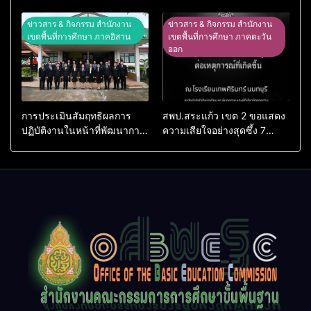
ศิลปหัตถกรรมนักเรียน ครั้งที่
NET ผ่านระบบ Online
74 ปีการศึกษา 2569
ข่าวสาร & กิจกรรม สำนักงาน
ข่าวสาร & กิจกรรม สำนักงาน
เขตพื้นที่การศึกษา ภาคอิสาน
เขตพื้นที่การศึกษา ภาคตะวัน
ออก
การประเมินสัมฤทธิผลการ
สพป.สระแก้ว เขต 2 ขอแสดง
ปฏิบัติงานในหน้าที่พัฒนาการ
ความเสียใจอย่างสุดซึ้ง 7
ศึกษา ตำแหน่ง รองผู้อำนวย
สิงหาคม 2569
การสถานศึกษา