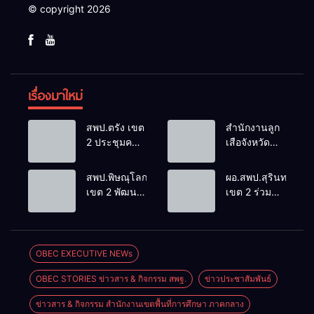
© copyright 2026
เรื่องมาใหม่
สพป.ตรัง เขต
สำนักงานลูก
2 ประชุมคณะ
เสือจังหวัด
กรรมการ
บุรีรัมย์ ร่วม
บริหารเงินทุน
กิจกรรมลูก
สพป.พิษณุโลก
ผอ.สพป.สุรินทร์
การศึกษา 60
เสือ เนตรนารี
เขต 2 พัฒนา
เขต 2 ร่วมขับ
ปี ครองราชย์
และยุวกาชาด
ผู้บริหารสถาน
เคลื่อน
ประจำปี
บำเพ็ญ
ศึกษาการ
นโยบาย
2569
ประโยชน์
บริหารจัดการ
บุคคล ระดม
“รวมใจภักดี
ศึกษายุคใหม่
สมองปรับปรุง
OBEC EXECUTIVE NEWs
ถวายความ
หลักเกณฑ์
อาลัยสมเด็จ
OBEC STORIES ข่าวสาร & กิจกรรม สพฐ.
ข่าวประชาสัมพันธ์
การย้าย-โอน
พระพันปี
ข้าราชการ
หลวง”
ข่าวสาร & กิจกรรม สำนักงานเขตพื้นที่การศึกษา ภาคกลาง
ครูฯ ร่วมกับ