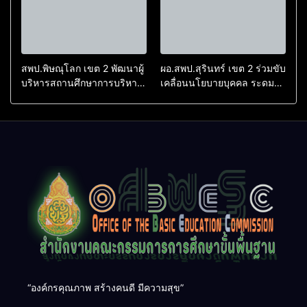
หลวง”
สพป.พิษณุโลก เขต 2 พัฒนาผู้
ผอ.สพป.สุรินทร์ เขต 2 ร่วมขับ
บริหารสถานศึกษาการบริหาร
เคลื่อนนโยบายบุคคล ระดม
จัดการศึกษายุคใหม่
สมองปรับปรุงหลักเกณฑ์การ
ย้าย-โอนข้าราชการครูฯ ร่วม
กับ ก.ค.ศ.
“องค์กรคุณภาพ สร้างคนดี มีความสุข”