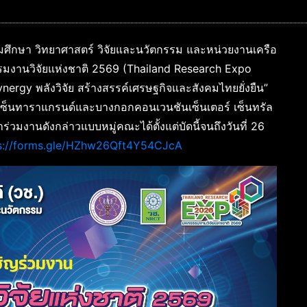
มศึกษา วิทยาศาสตร์ วิจัยและนวัตกรรม และหน่วยงานเครือ
รมงานวิจัยแห่งชาติ 2569 (Thailand Research Expo
ynergy พลังวิจัย สร้างสรรค์เศรษฐกิจและสังคมไทยยั่งยืน”
มเซ็นทาราแกรนด์และบางกอกคอนเวนชันเซ็นเตอร์ เซ็นทรัล
ร่วมงานดังกล่าวแบบหมู่คณะได้ตั้งแต่บัดนี้จนถึงวันที่ 26
s://forms.gle/HZhw26Qft4Y54CJcA