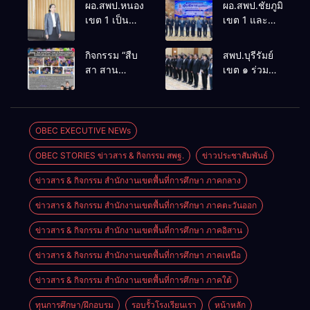
ผอ.สพป.หนองคาย
ผอ.สพป.ชัยภูมิ
เขต 1 เป็น
เขต 1 และ
ประธานใน
คณะ ร่วมการ
พิธีเปิด
ประชุม
กิจกรรม “สืบ
สพป.บุรีรัมย์
โครงการค่าย
สัมมนาทาง
สา สาน
เขต ๑ ร่วม
พัฒนาผู้นำ
วิชาการ “ผู้
ภูมิปัญญา
ประชุม
นักเรียนเพื่อ
บริหารยุคใหม่
ล้านนาวิถี สู่
สัมมนา “ผู้
ป้องกันและ
นำการศึกษา
โลกแห่งการ
บริหารยุคใหม่
แก้ไขปัญหา
ไทยสู่อนาคต”
เรียนรู้”
นำการศึกษา
OBEC EXECUTIVE NEWs
ยาเสพติดใน
ประจำเขต
โรงเรียนบ้าน
ไทยสู่อนาคต”
สถานศึกษา
ตรวจราชการ
OBEC STORIES ข่าวสาร & กิจกรรม สพฐ.
ข่าวประชาสัมพันธ์
สันพระเนตร
เขตตรวจ
ประจำ
ที่ 13
ประจำปีการ
ราชการที่ ๑๓
ปีงบประมาณ
ข่าวสาร & กิจกรรม สำนักงานเขตพื้นที่การศึกษา ภาคกลาง
ศึกษา 2569
พ.ศ.2569
ข่าวสาร & กิจกรรม สำนักงานเขตพื้นที่การศึกษา ภาคตะวันออก
“สพฐ.สร้างสรรค์
ปันสุข”
ข่าวสาร & กิจกรรม สำนักงานเขตพื้นที่การศึกษา ภาคอิสาน
(OBEC
Sharing
ข่าวสาร & กิจกรรม สำนักงานเขตพื้นที่การศึกษา ภาคเหนือ
Happiness
ข่าวสาร & กิจกรรม สำนักงานเขตพื้นที่การศึกษา ภาคใต้
Camp : OSH
Camp)
ทุนการศึกษา/ฝึกอบรม
รอบรั้วโรงเรียนเรา
หน้าหลัก