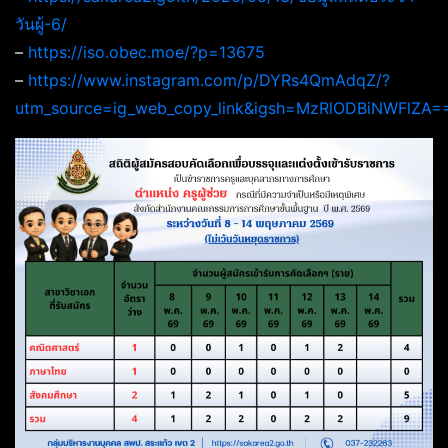
วันผู้-6/
–
https://iso.obec.moe/?p=13675
–
https://www.instagram.com/p/DYRs4QmAdqZ/?
utm_source=ig_web_copy_link&igsh=MzRlODBiNWFlZA=