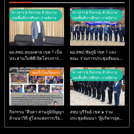
ข่าวสาร & กิจกรรม สำนักงาน
ข่าวสาร & กิจกรรม สำนักงาน
เขตพื้นที่การศึกษา ภาคอิสาน
เขตพื้นที่การศึกษา ภาคอิสาน
ผอ.สพป.หนองคาย เขต 1 เป็น
ผอ.สพป.ชัยภูมิ เขต 1 และ
ประธานในพิธีเปิดโครงการ
คณะ ร่วมการประชุมสัมมนา
ค่ายพัฒนาผู้นำนักเรียนเพื่อ
ทางวิชาการ “ผู้บริหารยุคใหม่
ป้องกันและแก้ไขปัญหายาเสพ
นำการศึกษาไทยสู่อนาคต”
ข่าวสาร & กิจกรรม สำนักงาน
รอบรั้วโรงเรียนเรา
ติดในสถานศึกษา ประจำ
ประจำเขตตรวจราชการที่ 13
เขตพื้นที่การศึกษา ภาคอิสาน
ปีงบประมาณ พ.ศ.2569
“สพฐ.สร้างสรรค์ ปันสุข”
(OBEC Sharing Happiness
Camp : OSH Camp)
กิจกรรม “สืบสา สานภูมิปัญญา
สพป.บุรีรัมย์ เขต ๑ ร่วม
ล้านนาวิถี สู่โลกแห่งการเรียน
ประชุมสัมมนา “ผู้บริหารยุค
รู้” โรงเรียนบ้านสันพระเนตร
ใหม่ นำการศึกษาไทยสู่
ประจำปีการศึกษา 2569
อนาคต” เขตตรวจราชการที่