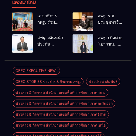
เรื่องมาใหม่
เลขาธิการ
สพฐ. ร่วม
กพฐ. ร่วม
ประชุมหารือ
คณะผู้บริหาร
แนวทางและ
ศธ. ร่วมพิธี
มาตรการ
สพฐ. เดินหน้า
สพฐ. เปิดค่าย
สวดอภิธรรม
ความปลอดภัย
ประกัน
“เยาวชน…
ครูผู้สูญเสีย
ในสถานศึกษา
คุณภาพสถาน
รักษ์พงไพร”
จากเหตุ
บูรณาการ
ศึกษาด้วย AI
ระดับประเทศ
รุนแรงใน
ดูแลความ
ชู “ข้อมูลจริง–
ปี 2569 สร้าง
โรงเรียน
ปลอดภัยครบ
บริบทจริง–คน
ผู้นำเยาวชน
OBEC EXECUTIVE NEWs
พร้อมให้กำลัง
ทุกมิติ
ตัดสินใจ” ยก
อนุรักษ์
ใจครอบครัว
OBEC STORIES ข่าวสาร & กิจกรรม สพฐ.
ข่าวประชาสัมพันธ์
ระดับคุณภาพ
ทรัพยากรธรรมชาติ
การศึกษา
สืบสาน 3
ข่าวสาร & กิจกรรม สำนักงานเขตพื้นที่การศึกษา ภาคกลาง
อย่างเป็นรูป
รักษ์
ธรรม
ข่าวสาร & กิจกรรม สำนักงานเขตพื้นที่การศึกษา ภาคตะวันออก
ข่าวสาร & กิจกรรม สำนักงานเขตพื้นที่การศึกษา ภาคอิสาน
ข่าวสาร & กิจกรรม สำนักงานเขตพื้นที่การศึกษา ภาคเหนือ