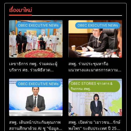
เรื่องมาใหม่
OBEC EXECUTIVE NEWs
OBEC EXECUTIVE NEWs
เลขาธิการ กพฐ. ร่วมคณะผู้
สพฐ. ร่วมประชุมหารือ
บริหาร ศธ. ร่วมพิธีสวด
แนวทางและมาตรการความ
อภิธรรม ครูผู้สูญเสียจากเหตุ
ปลอดภัยในสถานศึกษา บูรณา
รุนแรงในโรงเรียน พร้อมให้
การดูแลความปลอดภัยครบทุก
OBEC STORIES ข่าวสาร &
OBEC EXECUTIVE NEWs
กำลังใจครอบครัว
มิติ
กิจกรรม สพฐ.
สพฐ. เดินหน้าประกันคุณภาพ
สพฐ. เปิดค่าย “เยาวชน…รักษ์
สถานศึกษาด้วย AI ชู “ข้อมูล
พงไพร” ระดับประเทศ ปี 2569