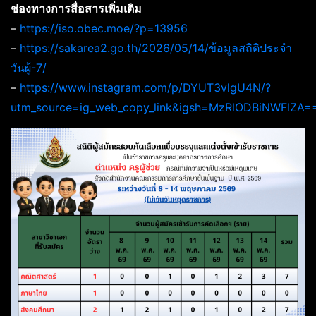
ช่องทางการสื่อสารเพิ่มเติม
–
https://iso.obec.moe/?p=13956
–
https://sakarea2.go.th/2026/05/14/ข้อมูลสถิติประจำ
วันผู้-7/
–
https://www.instagram.com/p/DYUT3vlgU4N/?
utm_source=ig_web_copy_link&igsh=MzRlODBiNWFlZA=