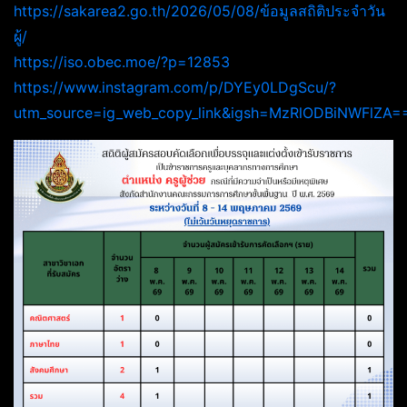
https://sakarea2.go.th/2026/05/08/ข้อมูลสถิติประจำวัน
ผู้/
https://iso.obec.moe/?p=12853
https://www.instagram.com/p/DYEy0LDgScu/?
utm_source=ig_web_copy_link&igsh=MzRlODBiNWFlZA=