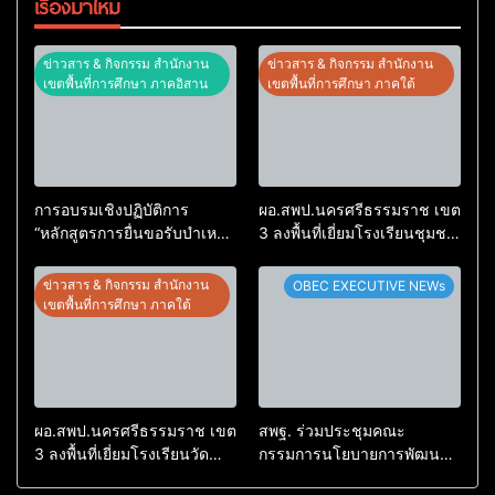
เรื่องมาใหม่
ข่าวสาร & กิจกรรม สำนักงาน
ข่าวสาร & กิจกรรม สำนักงาน
เขตพื้นที่การศึกษา ภาคอิสาน
เขตพื้นที่การศึกษา ภาคใต้
การอบรมเชิงปฏิบัติการ
ผอ.สพป.นครศรีธรรมราช เขต
“หลักสูตรการยื่นขอรับบำเหน็จ
3 ลงพื้นที่เยี่ยมโรงเรียนชุมชน
บำนาญด้วยตนเองทาง
วัดเขาลำปะ อำเภอชะอวด
อิเล็กทรอนิกส์”
ข่าวสาร & กิจกรรม สำนักงาน
OBEC EXECUTIVE NEWs
เขตพื้นที่การศึกษา ภาคใต้
ผอ.สพป.นครศรีธรรมราช เขต
สพฐ. ร่วมประชุมคณะ
3 ลงพื้นที่เยี่ยมโรงเรียนวัด
กรรมการนโยบายการพัฒนา
ดอนมะปราง อำเภอชะอวด
เด็กปฐมวัย เดินหน้าบูรณาการ