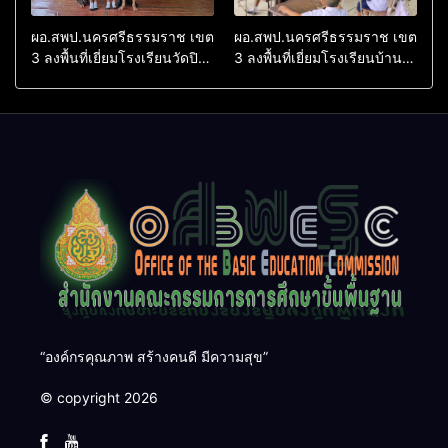
ผอ.สพป.นครศรีธรรมราช เขต
ผอ.สพป.นครศรีธรรมราช เขต
3 ลงพื้นที่เยี่ยมโรงเรียนวัดปิยา
3 ลงพื้นที่เยี่ยมโรงเรียนบ้าน
ราม อำเภอปากพนัง
บางเนียน อำเภอปากพนัง
“องค์กรคุณภาพ สร้างคนดี มีความสุข”
© copyright 2026