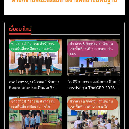
เรื่องมาใหม่
ข่าวสาร & กิจกรรม สำนักงาน
ข่าวสาร & กิจกรรม สำนักงาน
เขตพื้นที่การศึกษา ภาคเหนือ
เขตพื้นที่การศึกษา ภาคตะวัน
ออก
สพป.เพชรบูรณ์ เขต 1 รับการ
“เวทีวิชาการของนักการศึกษา”
ติดตามและประเมินผลเชิง
การประชุม ThaiCER 2026
ประจักษ์ คัดเลือก “ก.ต.ป.น.
Thailand International
ต้นแบบ” ระดับประเทศ รุ่นที่ 3
Conference on Education
ข่าวสาร & กิจกรรม สำนักงาน
ข่าวสาร & กิจกรรม สำนักงาน
ประจำปีงบประมาณ พ.ศ.
Research (ThaiCER) 2026
เขตพื้นที่การศึกษา ภาคใต้
เขตพื้นที่การศึกษา ภาคใต้
2569