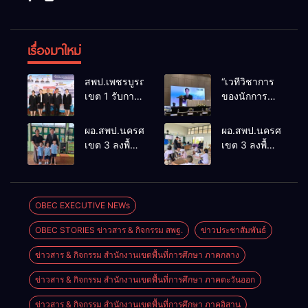
เรื่องมาใหม่
สพป.เพชรบูรณ์
“เวทีวิชาการ
เขต 1 รับการ
ของนักการ
ติดตามและ
ศึกษา” การ
ประเมินผล
ประชุม
ผอ.สพป.นครศรีธรรมราช
ผอ.สพป.นครศรีธรร
เชิงประจักษ์
ThaiCER
เขต 3 ลงพื้นที่
เขต 3 ลงพื้นที่
คัดเลือก
2026
เยี่ยมโรงเรียน
เยี่ยมโรงเรียน
“ก.ต.ป.น.
Thailand
วัดปิยาราม
บ้านบางเนียน
ต้นแบบ”
International
อำเภอ
อำเภอ
ระดับประเทศ
Conference
ปากพนัง
ปากพนัง
OBEC EXECUTIVE NEWs
รุ่นที่ 3 ประจำ
on Education
ปีงบประมาณ
Research
OBEC STORIES ข่าวสาร & กิจกรรม สพฐ.
ข่าวประชาสัมพันธ์
พ.ศ. 2569
(ThaiCER)
2026
ข่าวสาร & กิจกรรม สำนักงานเขตพื้นที่การศึกษา ภาคกลาง
ข่าวสาร & กิจกรรม สำนักงานเขตพื้นที่การศึกษา ภาคตะวันออก
ข่าวสาร & กิจกรรม สำนักงานเขตพื้นที่การศึกษา ภาคอิสาน