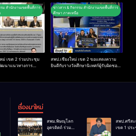
รรม สำนักงานเขตพื้นที่การ
ข่าวสาร & กิจกรรม สำนักงานเขตพื้นที่การ
อ
ศึกษา ภาคเหนือ
หม่ เขต 2 ร่วมประชุม
สพป.เชียงใหม่ เขต 2 ขอแสดงความ
ารพัฒนาแนวทางการ
ยินดีกับรางวัลศึกษานิเทศก์ผู้รับผิดชอบ
วจราชการ สพฐ. ยก
หลักงาน PISA ระดับยอดเยี่ยม ระดับ
ิภาพการกำกับติดตาม
สพฐ.
กษา
เรื่องมาใหม่
สพม.พิษณุโลก
สพป.ศรีสะ
อุตรดิตถ์ ร่วม
เขต 1 ประ
ประชุมจัดทำ
เตรียมการ