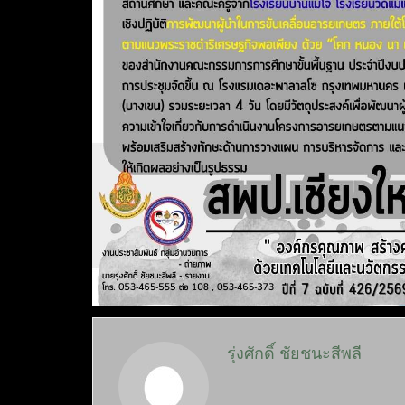
รุ่งศักดิ์ ชัยชนะสีพลี