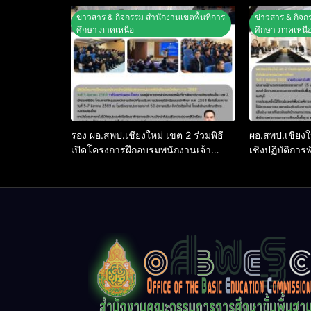
ปลอดภัยในสถานศึกษา
ข่าวสาร & กิจกรรม สำนักงานเขตพื้นที่การ
ข่าวสาร & กิจก
ศึกษา ภาคเหนือ
ศึกษา ภาคเหนื
รอง ผอ.สพป.เชียงใหม่ เขต 2 ร่วมพิธี
ผอ.สพป.เชียงใ
เปิดโครงการฝึกอบรมพนักงานเจ้า
เชิงปฏิบัติก
หน้าที่ส่งเสริมความประพฤตินักเรียน
บริหารเขตตร
และนักศึกษา พ.ศ. 2569
ระดับประสิทธ
คุณภาพการศึ