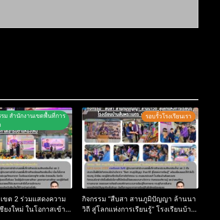
รรม สำนักงานเขตพื้นที่การ
รอบรั้วโรงเรียนเรา
อ
่ เขต 2 ร่วมแสดงความ
กิจกรรม “สืบสา สานภูมิปัญญา ล้านนา
เชียงใหม่ ในโอกาสเข้า
วิถี สู่โลกแห่งการเรียนรู้” โรงเรียนบ้าน
่
สันพระเนตร ประจำปีการศึกษา 2569