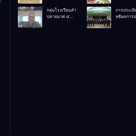
(ร่าง) นโยบาย
จัดการแข่ง
กลุ่มโรงเรียนลำ
การประเมิ
และแนวปฏิบัติ
งานศิลป
ปลายมาศ ๔
ทธิผลการปฏ
เกี่ยวกับการรับ
หัตถกรรม
PLC ขับเคลื่อน
งานในหน้าท
นักเรียน สังกัด
นักเรียน ครั้
RT, NT, O-NET
พัฒนาการ
สพฐ. ปีการศึกษา
74 ปีการศึ
ผ่านระบบ
ตำแหน่ง รอ
2570
2569
Online
อำนวยการ
ศึกษา