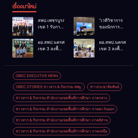
เรื่องมาใหม่
สพป.เพชรบูรณ์
“เวทีวิชาการ
เขต 1 รับการ
ของนักการ
ติดตามและ
ศึกษา” การ
ประเมินผล
ประชุม
ผอ.สพป.นครศรีธรรมราช
ผอ.สพป.นครศรีธรร
เชิงประจักษ์
ThaiCER
เขต 3 ลงพื้นที่
เขต 3 ลงพื้นที่
คัดเลือก
2026
เยี่ยมโรงเรียน
เยี่ยมโรงเรียน
“ก.ต.ป.น.
Thailand
วัดปิยาราม
บ้านบางเนียน
ต้นแบบ”
International
อำเภอ
อำเภอ
ระดับประเทศ
Conference
ปากพนัง
ปากพนัง
OBEC EXECUTIVE NEWs
รุ่นที่ 3 ประจำ
on Education
ปีงบประมาณ
Research
OBEC STORIES ข่าวสาร & กิจกรรม สพฐ.
ข่าวประชาสัมพันธ์
พ.ศ. 2569
(ThaiCER)
2026
ข่าวสาร & กิจกรรม สำนักงานเขตพื้นที่การศึกษา ภาคกลาง
ข่าวสาร & กิจกรรม สำนักงานเขตพื้นที่การศึกษา ภาคตะวันออก
ข่าวสาร & กิจกรรม สำนักงานเขตพื้นที่การศึกษา ภาคอิสาน
ข่าวสาร & กิจกรรม สำนักงานเขตพื้นที่การศึกษา ภาคเหนือ