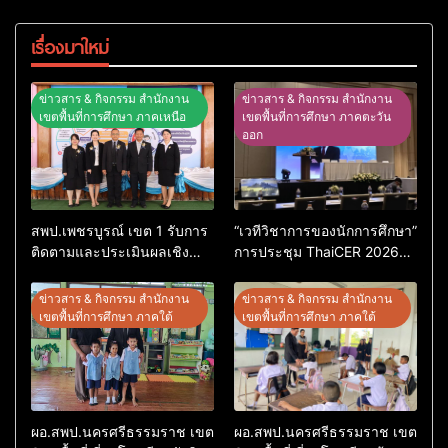
เรื่องมาใหม่
ข่าวสาร & กิจกรรม สำนักงาน
ข่าวสาร & กิจกรรม สำนักงาน
เขตพื้นที่การศึกษา ภาคเหนือ
เขตพื้นที่การศึกษา ภาคตะวัน
ออก
สพป.เพชรบูรณ์ เขต 1 รับการ
“เวทีวิชาการของนักการศึกษา”
ติดตามและประเมินผลเชิง
การประชุม ThaiCER 2026
ประจักษ์ คัดเลือก “ก.ต.ป.น.
Thailand International
ต้นแบบ” ระดับประเทศ รุ่นที่ 3
Conference on Education
ข่าวสาร & กิจกรรม สำนักงาน
ข่าวสาร & กิจกรรม สำนักงาน
ประจำปีงบประมาณ พ.ศ.
Research (ThaiCER) 2026
เขตพื้นที่การศึกษา ภาคใต้
เขตพื้นที่การศึกษา ภาคใต้
2569
ผอ.สพป.นครศรีธรรมราช เขต
ผอ.สพป.นครศรีธรรมราช เขต