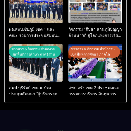
ผอ.สพป.ชัยภูมิ เขต 1 และ
กิจกรรม “สืบสา สานภูมิปัญญา
คณะ ร่วมการประชุมสัมมนา
ล้านนาวิถี สู่โลกแห่งการเรียน
ทางวิชาการ “ผู้บริหารยุคใหม่
รู้” โรงเรียนบ้านสันพระเนตร
นำการศึกษาไทยสู่อนาคต”
ประจำปีการศึกษา 2569
ข่าวสาร & กิจกรรม สำนักงาน
ข่าวสาร & กิจกรรม สำนักงาน
ประจำเขตตรวจราชการที่ 13
เขตพื้นที่การศึกษา ภาคอิสาน
เขตพื้นที่การศึกษา ภาคใต้
สพป.บุรีรัมย์ เขต ๑ ร่วม
สพป.ตรัง เขต 2 ประชุมคณะ
ประชุมสัมมนา “ผู้บริหารยุค
กรรมการบริหารเงินทุนการ
ใหม่ นำการศึกษาไทยสู่
ศึกษา 60 ปี ครองราชย์
อนาคต” เขตตรวจราชการที่
ประจำปี 2569
๑๓