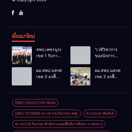
เรื่องมาใหม่
สพป.เพชรบูรณ์
“เวทีวิชาการ
เขต 1 รับการ
ของนักการ
ติดตามและ
ศึกษา” การ
ประเมินผล
ประชุม
ผอ.สพป.นครศรีธรรมราช
ผอ.สพป.นครศรีธรร
เชิงประจักษ์
ThaiCER
เขต 3 ลงพื้นที่
เขต 3 ลงพื้นที่
คัดเลือก
2026
เยี่ยมโรงเรียน
เยี่ยมโรงเรียน
“ก.ต.ป.น.
Thailand
วัดปิยาราม
บ้านบางเนียน
ต้นแบบ”
International
อำเภอ
อำเภอ
ระดับประเทศ
Conference
ปากพนัง
ปากพนัง
OBEC EXECUTIVE NEWs
รุ่นที่ 3 ประจำ
on Education
ปีงบประมาณ
Research
OBEC STORIES ข่าวสาร & กิจกรรม สพฐ.
ข่าวประชาสัมพันธ์
พ.ศ. 2569
(ThaiCER)
2026
ข่าวสาร & กิจกรรม สำนักงานเขตพื้นที่การศึกษา ภาคกลาง