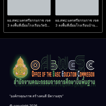
ผอ.สพป.นครศรีธรรมราช เขต
ผอ.สพป.นครศรีธรรมราช เขต
3 ลงพื้นที่เยี่ยมโรงเรียนวัดปิยา
3 ลงพื้นที่เยี่ยมโรงเรียนบ้าน
ราม อำเภอปากพนัง
บางเนียน อำเภอปากพนัง
“องค์กรคุณภาพ สร้างคนดี มีความสุข”
© copyright 2026