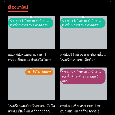
เรื่องมาใหม่
ข่าวสาร & กิจกรรม สำนักงาน
ข่าวสาร & กิจกรรม สำนักงาน
เขตพื้นที่การศึกษา ภาคอิสาน
เขตพื้นที่การศึกษา ภาคอิสาน
ผอ.สพป.หนองคาย เขต 1
สพป.บุรีรัมย์ เขต ๑ ขับเคลื่อน
ตรวจเยี่ยมและกำลังใจในการ
โรงเรียนขนาดเล็กด้วย
จัดการเรียนการสอนโรงเรียน
เทคโนโลยีดิจิทัลและปัญญา
อนุบาลอรุณรังษี
ประดิษฐ์
ข่าวสาร & กิจกรรม สำนักงาน
รอบรั้วโรงเรียนเรา
เขตพื้นที่การศึกษา ภาคตะวัน
ออก
โรงเรียนอมก๋อยวิทยาคม สังกัด
สพป.ฉะเชิงเทรา เขต 1 จัด
สพม.เชียงใหม่ คว้ารางวัลชนะ
อบรมสัมมนาสร้างความรู้