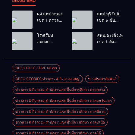
เรื่องมาใหม่
ผอ.สพป.หนองคาย
สพป.บุรีรัมย์
เขต 1 ตรวจ
เขต ๑ ขับ
เยี่ยมและ
เคลื่อน
กำลังใจใน
โรงเรียน
โรงเรียน
สพป.ฉะเชิงเทรา
การจัดการ
ขนาดเล็กด้วย
อมก๋อย
เขต 1 จัด
เรียนการสอน
เทคโนโลยี
วิทยาคม
อบรมสัมมนา
โรงเรียน
ดิจิทัลและ
สังกัด
สร้างความรู้
อนุบาลอรุณ
ปัญญา
สพม.เชียงใหม่
ความเข้าใจ
รังษี
ประดิษฐ์
คว้ารางวัล
หลักเกณฑ์
OBEC EXECUTIVE NEWs
ชนะเลิศและ
และวิธีการ
OBEC STORIES ข่าวสาร & กิจกรรม สพฐ.
ข่าวประชาสัมพันธ์
รองชนะเลิศ
ประเมิน
การแข่งขัน
ตำแหน่ง ขอมี
ข่าวสาร & กิจกรรม สำนักงานเขตพื้นที่การศึกษา ภาคกลาง
ทักษะวิชาการ
วิทยฐานะ
นักเรียนระดับ
เชี่ยวชาญ
ข่าวสาร & กิจกรรม สำนักงานเขตพื้นที่การศึกษา ภาคตะวันออก
สพฐ.
เกณฑ์ใหม่
(PA)
ข่าวสาร & กิจกรรม สำนักงานเขตพื้นที่การศึกษา ภาคอิสาน
ข่าวสาร & กิจกรรม สำนักงานเขตพื้นที่การศึกษา ภาคเหนือ
ข่าวสาร & กิจกรรม สำนักงานเขตพื้นที่การศึกษา ภาคใต้