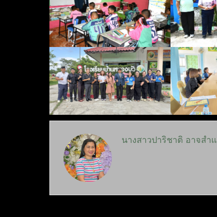
นางสาวปาริชาติ อาจสำ