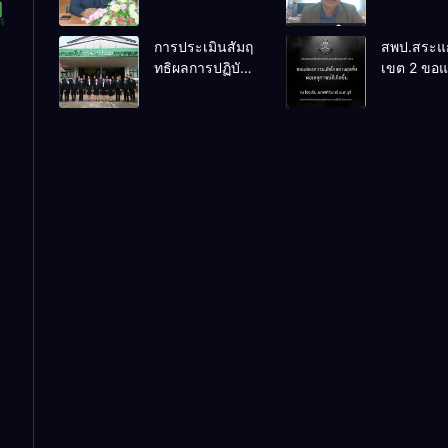
เตรียมการ
PLC ขับเคล
จัดการแข่งขัน
RT, NT, 
การประเมินสัมฤ
สพป.สระแก
งานศิลป
ผ่านระบบ
ทธิผลการปฏิบัติ
เขต 2 ขอ
หัตถกรรม
Online
งานในหน้าที่
ความเสียใ
นักเรียน ครั้งที่
พัฒนาการศึกษา
สุดซึ้ง 7 ส
74 ปีการศึกษา
ตำแหน่ง รองผู้
2569
2569
อำนวยการสถาน
ศึกษา