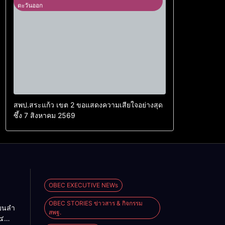
ตะวันออก
สพป.สระแก้ว เขต 2 ขอแสดงความเสียใจอย่างสุด
ซึ้ง 7 สิงหาคม 2569
OBEC EXECUTIVE NEWs
OBEC STORIES ข่าวสาร & กิจกรรม
ียนลำ
สพฐ.
๔