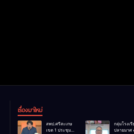
เรื่องมาใหม่
สพป.ศรีสะเกษ
กลุ่มโรงเร
เขต 1 ประชุม
ปลายมาศ 