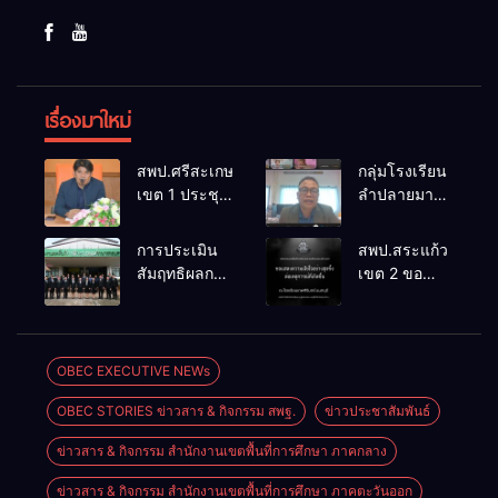
เรื่องมาใหม่
สพป.ศรีสะเกษ
กลุ่มโรงเรียน
เขต 1 ประชุม
ลำปลายมาศ
เตรียมการ
๔ PLC ขับ
จัดการ
เคลื่อน RT,
การประเมิน
สพป.สระแก้ว
แข่งขันงาน
NT, O-NET
สัมฤทธิผลการ
เขต 2 ขอ
ศิลปหัตถกรรม
ผ่านระบบ
ปฏิบัติงานใน
แสดงความ
นักเรียน ครั้งที่
Online
หน้าที่
เสียใจอย่างสุด
74 ปีการ
พัฒนาการ
ซึ้ง 7 สิงหาคม
ศึกษา 2569
ศึกษา
2569
OBEC EXECUTIVE NEWs
ตำแหน่ง รอง
OBEC STORIES ข่าวสาร & กิจกรรม สพฐ.
ข่าวประชาสัมพันธ์
ผู้อำนวยการ
สถานศึกษา
ข่าวสาร & กิจกรรม สำนักงานเขตพื้นที่การศึกษา ภาคกลาง
ข่าวสาร & กิจกรรม สำนักงานเขตพื้นที่การศึกษา ภาคตะวันออก