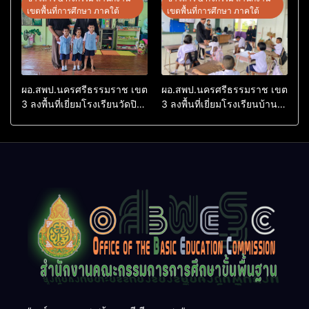
ประจำปีงบประมาณ พ.ศ.
Research (ThaiCER) 2026
เขตพื้นที่การศึกษา ภาคใต้
เขตพื้นที่การศึกษา ภาคใต้
2569
ผอ.สพป.นครศรีธรรมราช เขต
ผอ.สพป.นครศรีธรรมราช เขต
3 ลงพื้นที่เยี่ยมโรงเรียนวัดปิยา
3 ลงพื้นที่เยี่ยมโรงเรียนบ้าน
ราม อำเภอปากพนัง
บางเนียน อำเภอปากพนัง