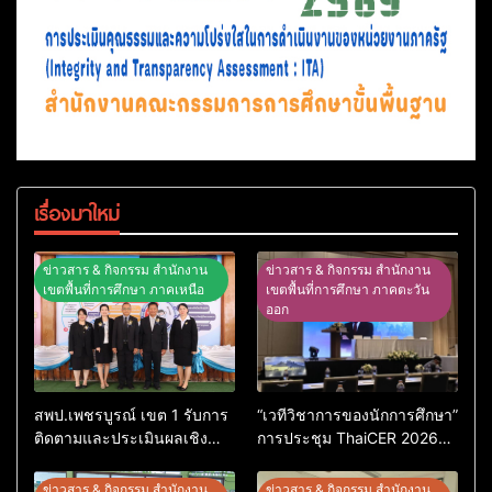
เรื่องมาใหม่
ข่าวสาร & กิจกรรม สำนักงาน
ข่าวสาร & กิจกรรม สำนักงาน
เขตพื้นที่การศึกษา ภาคเหนือ
เขตพื้นที่การศึกษา ภาคตะวัน
ออก
สพป.เพชรบูรณ์ เขต 1 รับการ
“เวทีวิชาการของนักการศึกษา”
ติดตามและประเมินผลเชิง
การประชุม ThaiCER 2026
ประจักษ์ คัดเลือก “ก.ต.ป.น.
Thailand International
ต้นแบบ” ระดับประเทศ รุ่นที่ 3
Conference on Education
ข่าวสาร & กิจกรรม สำนักงาน
ข่าวสาร & กิจกรรม สำนักงาน