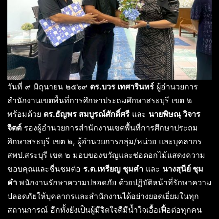
วันที่ ๙ มิถุนายน ๒๕๖๙
ดร.บวร เทศารินทร์
ผู้อำนวยการ
สำนักงานเขตพื้นที่การศึกษาประถมศึกษาสระบุรี เขต ๒
พร้อมด้วย
ดร.ธัญพร สมบูรณ์ศักดิ์ศรี
และ
นายพิษณุ วิจาร
จิตต์
รองผู้อำนวยการสำนักงานเขตพื้นที่การศึกษาประถม
ศึกษาสระบุรี เขต ๒, ผู้อำนวยการกลุ่ม/หน่วย และบุคลากร
สพป.สระบุรี เขต ๒ มอบของขวัญและช่อดอกไม้แสดงความ
ขอบคุณและชื่นชมต่อ
ร.ต.เหรียญ ชุมคำ
และ
นางสุนีย์ ชุม
คำ
พนักงานรักษาความปลอดภัย ด้วยปฏิบัติหน้าที่รักษาความ
ปลอดภัยให้บุคลากรและสำนักงานได้อย่างยอดเยี่ยมในทุก
สถานการณ์ อีกทั้งยังเป็นผู้มีจิตใจดีมีน้ำใจเอื้อเฟื้อต่อทุกคน