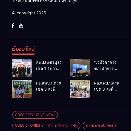
“องค์กรคุณภาพ สร้างคนดี มีความสุข”
© copyright 2026
เรื่องมาใหม่
สพป.เพชรบูรณ์
“เวทีวิชาการ
เขต 1 รับการ
ของนักการ
ติดตามและ
ศึกษา” การ
ประเมินผล
ประชุม
ผอ.สพป.นครศรีธรรมราช
ผอ.สพป.นครศรีธรร
เชิงประจักษ์
ThaiCER
เขต 3 ลงพื้นที่
เขต 3 ลงพื้นที่
คัดเลือก
2026
เยี่ยมโรงเรียน
เยี่ยมโรงเรียน
“ก.ต.ป.น.
Thailand
วัดปิยาราม
บ้านบางเนียน
ต้นแบบ”
International
อำเภอ
อำเภอ
ระดับประเทศ
Conference
ปากพนัง
ปากพนัง
OBEC EXECUTIVE NEWs
รุ่นที่ 3 ประจำ
on Education
ปีงบประมาณ
Research
OBEC STORIES ข่าวสาร & กิจกรรม สพฐ.
ข่าวประชาสัมพันธ์
พ.ศ. 2569
(ThaiCER)