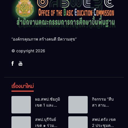
“องค์กรคุณภาพ สร้างคนดี มีความสุข”
© copyright 2026
เรื่องมาใหม่
ผอ.สพป.ชัยภูมิ
กิจกรรม “สืบ
เขต 1 และ
สา สาน
คณะ ร่วมการ
ภูมิปัญญา
ประชุม
ล้านนาวิถี สู่
สพป.บุรีรัมย์
สพป.ตรัง เขต
สัมมนาทาง
โลกแห่งการ
เขต ๑ ร่วม
2 ประชุมคณะ