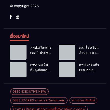
© copyright 2026
เรื่องมาใหม่
สพป.ศรีสะเกษ
กลุ่มโรงเรียน
เขต 1 ประชุม
ลำปลายมาศ
เตรียมการ
๔ PLC ขับ
จัดการ
เคลื่อน RT,
การประเมิน
สพป.สระแก้ว
แข่งขันงาน
NT, O-NET
สัมฤทธิผลการ
เขต 2 ขอ
ศิลปหัตถกรรม
ผ่านระบบ
ปฏิบัติงานใน
แสดงความ
นักเรียน ครั้งที่
Online
หน้าที่
เสียใจอย่างสุด
74 ปีการ
พัฒนาการ
ซึ้ง 7 สิงหาคม
ศึกษา 2569
ศึกษา
2569
OBEC EXECUTIVE NEWs
ตำแหน่ง รอง
OBEC STORIES ข่าวสาร & กิจกรรม สพฐ.
ข่าวประชาสัมพันธ์
ผู้อำนวยการ
สถานศึกษา
ข่าวสาร & กิจกรรม สำนักงานเขตพื้นที่การศึกษา ภาคกลาง