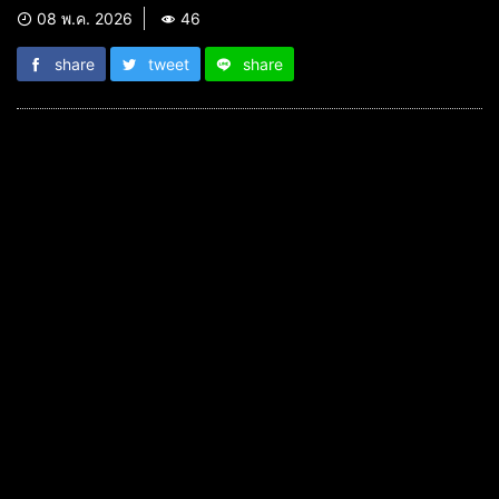
08 พ.ค. 2026
46
share
tweet
share