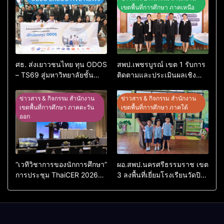
เขตพื้นที่การศึกษา ภาคเหนือ
ศธ. ส่งเยาวชนไทย ทุน ODOS
สพป.เพชรบูรณ์ เขต 1 รับการ
– TS69 สู่มหาวิทยาลัยชั้นนำ
ติดตามและประเมินผลเชิง
ในสหราชอาณาจักรหนุนสร้าง
ประจักษ์ คัดเลือก “ก.ต.ป.น.
คนคุณภาพพร้อมกลับมา
ต้นแบบ” ระดับประเทศ รุ่นที่ 3
ข่าวสาร & กิจกรรม สำนักงาน
ข่าวสาร & กิจกรรม สำนักงาน
พัฒนาประเทศ
ประจำปีงบประมาณ พ.ศ.
เขตพื้นที่การศึกษา ภาคตะวัน
เขตพื้นที่การศึกษา ภาคใต้
ออก
2569
“เวทีวิชาการของนักการศึกษา”
ผอ.สพป.นครศรีธรรมราช เขต
การประชุม ThaiCER 2026
3 ลงพื้นที่เยี่ยมโรงเรียนวัดปิยา
Thailand International
ราม อำเภอปากพนัง
Conference on Education
Research (ThaiCER) 2026