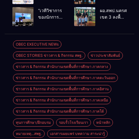
ทุน ODOS –
ติดตามและ
TS69 สู่
ประเมินผล
“เวทีวิชาการ
ผอ.สพป.นครศรีธรร
มหาวิทยาลัย
เชิงประจักษ์
ของนักการ
เขต 3 ลงพื้นที่
ชั้นนำในสห
คัดเลือก
ศึกษา” การ
เยี่ยมโรงเรียน
ราช
“ก.ต.ป.น.
ประชุม
วัดปิยาราม
อาณาจักร
ต้นแบบ”
ThaiCER
อำเภอ
หนุนสร้างคน
ระดับประเทศ
2026
ปากพนัง
OBEC EXECUTIVE NEWs
คุณภาพพร้อม
รุ่นที่ 3 ประจำ
Thailand
กลับมาพัฒนา
ปีงบประมาณ
OBEC STORIES ข่าวสาร & กิจกรรม สพฐ.
ข่าวประชาสัมพันธ์
International
ประเทศ
พ.ศ. 2569
Conference
ข่าวสาร & กิจกรรม สำนักงานเขตพื้นที่การศึกษา ภาคกลาง
on Education
Research
ข่าวสาร & กิจกรรม สำนักงานเขตพื้นที่การศึกษา ภาคตะวันออก
(ThaiCER)
2026
ข่าวสาร & กิจกรรม สำนักงานเขตพื้นที่การศึกษา ภาคอิสาน
ข่าวสาร & กิจกรรม สำนักงานเขตพื้นที่การศึกษา ภาคเหนือ
ข่าวสาร & กิจกรรม สำนักงานเขตพื้นที่การศึกษา ภาคใต้
ทุนการศึกษา/ฝึกอบรม
รอบรั้วโรงเรียนเรา
หน้าหลัก
หมายเหตุ...สพฐ.
เอกสารเผยแพร่ บทความ สาระน่ารู้