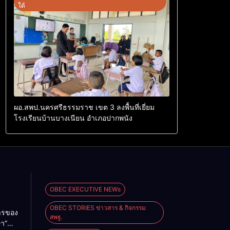
ใต้
ผอ.สพป.นครศรีธรรมราช เขต 3 ลงพื้นที่เยี่ยม
โรงเรียนบ้านบางเนียน อำเภอปากพนัง
OBEC EXECUTIVE NEWs
OBEC STORIES ข่าวสาร & กิจกรรม
การของ
สพฐ.
ษา”