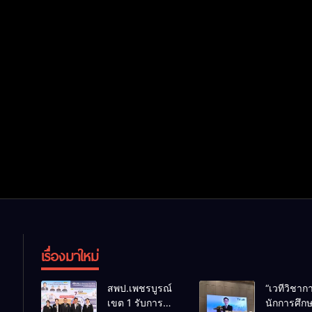
เรื่องมาใหม่
สพป.เพชรบูรณ์
“เวทีวิชา
เขต 1 รับการ
นักการศึก