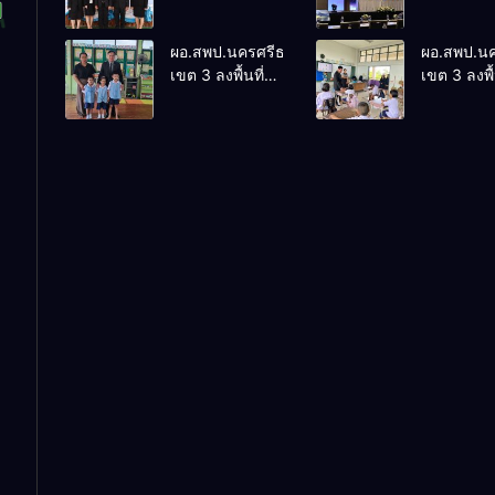
ติดตามและ
การประชุ
ประเมินผลเชิง
ThaiCER 
ผอ.สพป.นครศรีธรรมราช
ผอ.สพป.น
ประจักษ์ คัดเลือก
Thailand
เขต 3 ลงพื้นที่
เขต 3 ลงพื้
“ก.ต.ป.น.
Internatio
เยี่ยมโรงเรียนวัด
เยี่ยมโรงเร
ต้นแบบ” ระดับ
Conferenc
ปิยาราม อำเภอ
บ้านบางเน
ประเทศ รุ่นที่ 3
Education
ปากพนัง
อำเภอปากพ
ประจำ
Research
ปีงบประมาณ
(ThaiCER)
พ.ศ. 2569
2026