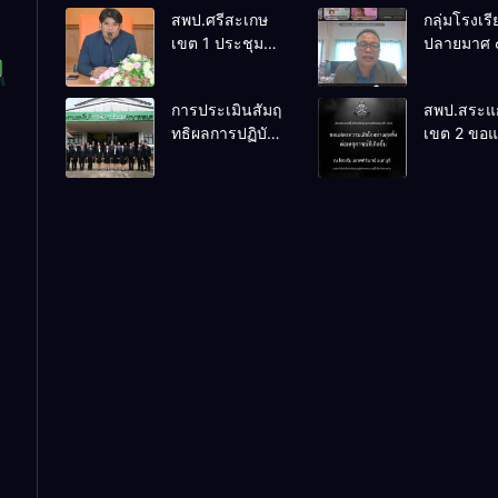
สพป.ศรีสะเกษ
กลุ่มโรงเร
เขต 1 ประชุม
ปลายมาศ 
เตรียมการ
PLC ขับเคล
จัดการแข่งขัน
RT, NT, 
การประเมินสัมฤ
สพป.สระแก
งานศิลป
ผ่านระบบ
ทธิผลการปฏิบัติ
เขต 2 ขอ
หัตถกรรม
Online
งานในหน้าที่
ความเสียใ
นักเรียน ครั้งที่
พัฒนาการศึกษา
สุดซึ้ง 7 ส
74 ปีการศึกษา
ตำแหน่ง รองผู้
2569
2569
อำนวยการสถาน
ศึกษา