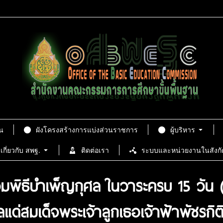
น
ผังโครงสร้างการแบ่งส่วนราชการ
ผู้บริหาร
เกี่ยวกับ สพฐ.
ติดต่อเรา
ระบบและหน่วยงานในสังกั
มพิธีบำเพ็ญกุศล ในวาระครบ 15 วัน 
ลแด่สมเด็จพระเจ้าลูกเธอเจ้าฟ้าพัชรก