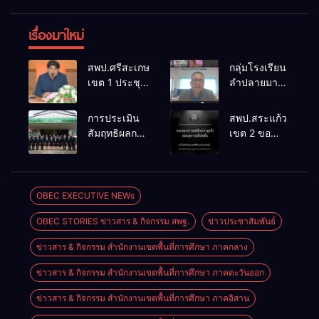
เรื่องมาใหม่
สพป.ศรีสะเกษ
กลุ่มโรงเรียน
เขต 1 ประชุม
ลำปลายมาศ
เตรียมการ
๔ PLC ขับ
จัดการ
เคลื่อน RT,
การประเมิน
สพป.สระแก้ว
แข่งขันงาน
NT, O-NET
สัมฤทธิผลการ
เขต 2 ขอ
ศิลปหัตถกรรม
ผ่านระบบ
ปฏิบัติงานใน
แสดงความ
นักเรียน ครั้งที่
Online
หน้าที่
เสียใจอย่างสุด
74 ปีการ
พัฒนาการ
ซึ้ง 7 สิงหาคม
ศึกษา 2569
ศึกษา
2569
OBEC EXECUTIVE NEWs
ตำแหน่ง รอง
OBEC STORIES ข่าวสาร & กิจกรรม สพฐ.
ข่าวประชาสัมพันธ์
ผู้อำนวยการ
สถานศึกษา
ข่าวสาร & กิจกรรม สำนักงานเขตพื้นที่การศึกษา ภาคกลาง
ข่าวสาร & กิจกรรม สำนักงานเขตพื้นที่การศึกษา ภาคตะวันออก
ข่าวสาร & กิจกรรม สำนักงานเขตพื้นที่การศึกษา ภาคอิสาน