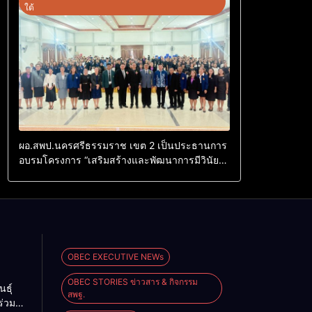
ใต้
ผอ.สพป.นครศรีธรรมราช เขต 2 เป็นประธานการ
อบรมโครงการ “เสริมสร้างและพัฒนาการมีวินัย
คุณธรรม จริยธรรม และจรรยาบรรณวิชาชีพ ของ
ข้าราชการครูและบุคลากรทางการศึกษา ศูนย์
เครือข่ายการศึกษาที่ 8 อำเภอพิปูน จังหวัด
นครศรีธรรมราช
OBEC EXECUTIVE NEWs
OBEC STORIES ข่าวสาร & กิจกรรม
ธุ์
สพฐ.
ร่วม