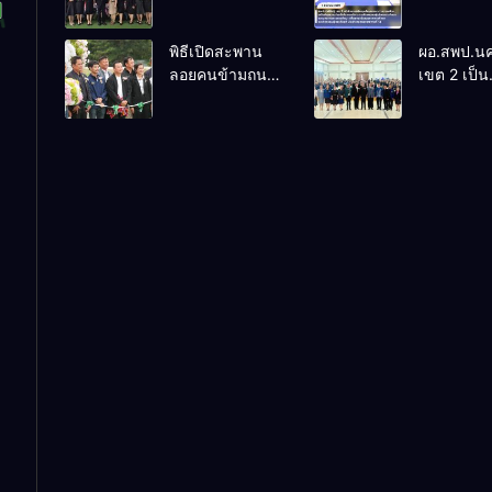
เคลื่อนศูนย์
การประชุ
พัฒนาวิชาการ
สัมมนาแน
พิธีเปิดสะพาน
ผอ.สพป.น
ภาษาอังกฤษ มุ่ง
การสร้างเค
ลอยคนข้ามถนน
เขต 2 เป็น
ยกระดับ
ข่ายความร
โรงเรียนบ้าน
ประธานก
สมรรถนะผู้เรียน
ในการบริ
ไทยสามัคคี
อบรมโครง
ตามกรอบ CEFR
การศึกษาขอ
“เสริมสร้า
บริหารการ
พัฒนาการมี
และบุคลา
คุณธรรม
ทางการศึก
จริยธรรม 
เพื่อยกระดั
จรรยาบร
คุณภาพกา
วิชาชีพ ขอ
ศึกษาและ
ข้าราชการ
กิจกรรมเชิ
และบุคลา
เกียรติ ปร
ทางการศึก
เขตตรวจ
ศูนย์เครือข
ราชการที่ 
การศึกษาที
อำเภอพิปูน
จังหวัด
นครศรีธร