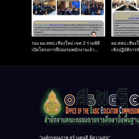
รอง ผอ.สพป.เชียงใหม่ เขต 2 ร่วมพิธี
ผอ.สพป.เชียงใ
เปิดโครงการฝึกอบรมพนักงานเจ้า
เชิงปฏิบัติก
หน้าที่ส่งเสริมความประพฤตินักเรียน
บริหารเขตตร
และนักศึกษา พ.ศ. 2569
ระดับประสิทธ
คุณภาพการศึ
“องค์กรคุณภาพ สร้างคนดี มีความสุข”