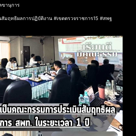
เลขานุการ
ินสัมฤทธิผลการปฏิบัติงาน #เขตตรวจราชการ15 #สพฐ