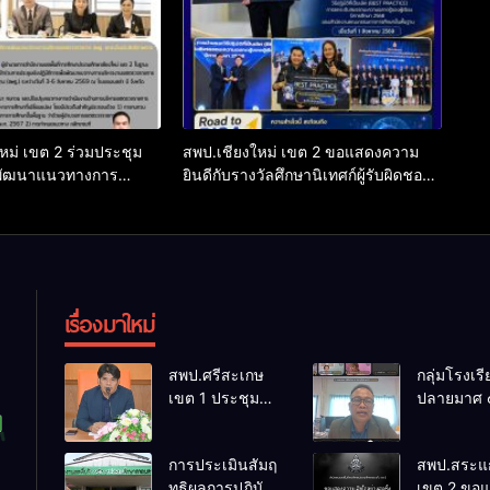
หม่ เขต 2 ร่วมประชุม
สพป.เชียงใหม่ เขต 2 ขอแสดงความ
ารพัฒนาแนวทางการ
ยินดีกับรางวัลศึกษานิเทศก์ผู้รับผิดชอบ
วจราชการ สพฐ. ยก
หลักงาน PISA ระดับยอดเยี่ยม ระดับ
ิภาพการกำกับติดตาม
สพฐ.
กษา
เรื่องมาใหม่
สพป.ศรีสะเกษ
กลุ่มโรงเร
เขต 1 ประชุม
ปลายมาศ 
เตรียมการ
PLC ขับเคล
จัดการแข่งขัน
RT, NT, 
การประเมินสัมฤ
สพป.สระแก
งานศิลป
ผ่านระบบ
ทธิผลการปฏิบัติ
เขต 2 ขอ
หัตถกรรม
Online