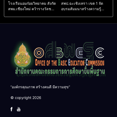
โรงเรียนอมก๋อยวิทยาคม สังกัด
สพป.ฉะเชิงเทรา เขต 1 จัด
สพม.เชียงใหม่ คว้ารางวัลชนะ
อบรมสัมมนาสร้างความรู้
เลิศและรองชนะเลิศ การ
ความเข้าใจหลักเกณฑ์และวิธี
แข่งขันทักษะวิชาการนักเรียน
การประเมินตำแหน่ง ขอมี
ระดับ สพฐ.
วิทยฐานะเชี่ยวชาญเกณฑ์ใหม่
(PA)
“องค์กรคุณภาพ สร้างคนดี มีความสุข”
© copyright 2026