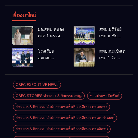
เรื่องมาใหม่
ผอ.สพป.หนองคาย
สพป.บุรีรัมย์
เขต 1 ตรวจ
เขต ๑ ขับ
เยี่ยมและ
เคลื่อน
กำลังใจใน
โรงเรียน
โรงเรียน
สพป.ฉะเชิงเทรา
การจัดการ
ขนาดเล็กด้วย
อมก๋อย
เขต 1 จัด
เรียนการสอน
เทคโนโลยี
วิทยาคม
อบรมสัมมนา
โรงเรียน
ดิจิทัลและ
สังกัด
สร้างความรู้
อนุบาลอรุณ
ปัญญา
สพม.เชียงใหม่
ความเข้าใจ
รังษี
ประดิษฐ์
คว้ารางวัล
หลักเกณฑ์
OBEC EXECUTIVE NEWs
ชนะเลิศและ
และวิธีการ
OBEC STORIES ข่าวสาร & กิจกรรม สพฐ.
ข่าวประชาสัมพันธ์
รองชนะเลิศ
ประเมิน
การแข่งขัน
ตำแหน่ง ขอมี
ข่าวสาร & กิจกรรม สำนักงานเขตพื้นที่การศึกษา ภาคกลาง
ทักษะวิชาการ
วิทยฐานะ
นักเรียนระดับ
เชี่ยวชาญ
ข่าวสาร & กิจกรรม สำนักงานเขตพื้นที่การศึกษา ภาคตะวันออก
สพฐ.
เกณฑ์ใหม่
(PA)
ข่าวสาร & กิจกรรม สำนักงานเขตพื้นที่การศึกษา ภาคอิสาน