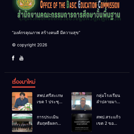
“องค์กรคุณภาพ สร้างคนดี มีความสุข”
© copyright 2026
เรื่องมาใหม่
สพป.ศรีสะเกษ
กลุ่มโรงเรียน
เขต 1 ประชุม
ลำปลายมาศ
เตรียมการ
๔ PLC ขับ
จัดการ
เคลื่อน RT,
การประเมิน
สพป.สระแก้ว
แข่งขันงาน
NT, O-NET
สัมฤทธิผลการ
เขต 2 ขอ
ศิลปหัตถกรรม
ผ่านระบบ
ปฏิบัติงานใน
แสดงความ
นักเรียน ครั้งที่
Online