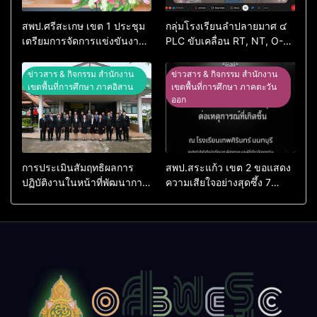
สพป.ศรีสะเกษ เขต 1 ประชุม
กลุ่มโรงเรียนลำปลายมาศ ๔
เตรียมการจัดการแข่งขันงาน
PLC ขับเคลื่อน RT, NT, O-
ศิลปหัตถกรรมนักเรียน ครั้งที่
NET ผ่านระบบ Online
74 ปีการศึกษา 2569
ข่าวสาร & กิจกรรม สำนักงาน
ข่าวสาร & กิจกรรม สำนักงาน
เขตพื้นที่การศึกษา ภาคอิสาน
เขตพื้นที่การศึกษา ภาคตะวัน
ออก
การประเมินสัมฤทธิผลการ
สพป.สระแก้ว เขต 2 ขอแสดง
ปฏิบัติงานในหน้าที่พัฒนาการ
ความเสียใจอย่างสุดซึ้ง 7
ศึกษา ตำแหน่ง รองผู้อำนวย
สิงหาคม 2569
การสถานศึกษา