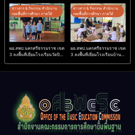
ประจักษ์ คัดเลือก “ก.ต.ป.น.
Thailand International
ต้นแบบ” ระดับประเทศ รุ่นที่ 3
Conference on Education
ข่าวสาร & กิจกรรม สำนักงาน
ข่าวสาร & กิจกรรม สำนักงาน
ประจำปีงบประมาณ พ.ศ.
Research (ThaiCER) 2026
เขตพื้นที่การศึกษา ภาคใต้
เขตพื้นที่การศึกษา ภาคใต้
2569
ผอ.สพป.นครศรีธรรมราช เขต
ผอ.สพป.นครศรีธรรมราช เขต
3 ลงพื้นที่เยี่ยมโรงเรียนวัดปิยา
3 ลงพื้นที่เยี่ยมโรงเรียนบ้าน
ราม อำเภอปากพนัง
บางเนียน อำเภอปากพนัง