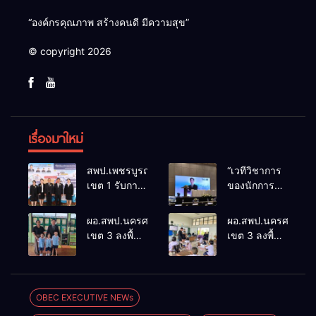
“องค์กรคุณภาพ สร้างคนดี มีความสุข”
© copyright 2026
เรื่องมาใหม่
สพป.เพชรบูรณ์
“เวทีวิชาการ
เขต 1 รับการ
ของนักการ
ติดตามและ
ศึกษา” การ
ประเมินผล
ประชุม
ผอ.สพป.นครศรีธรรมราช
ผอ.สพป.นครศรีธรร
เชิงประจักษ์
ThaiCER
เขต 3 ลงพื้นที่
เขต 3 ลงพื้นที่
คัดเลือก
2026
เยี่ยมโรงเรียน
เยี่ยมโรงเรียน
“ก.ต.ป.น.
Thailand
วัดปิยาราม
บ้านบางเนียน
ต้นแบบ”
International
อำเภอ
อำเภอ
ระดับประเทศ
Conference
ปากพนัง
ปากพนัง
OBEC EXECUTIVE NEWs
รุ่นที่ 3 ประจำ
on Education