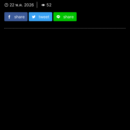
22 พ.ค. 2026
52
share
tweet
share