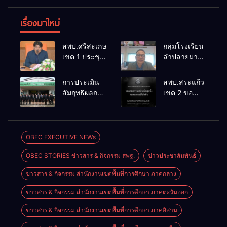
เรื่องมาใหม่
สพป.ศรีสะเกษ
กลุ่มโรงเรียน
เขต 1 ประชุม
ลำปลายมาศ
เตรียมการ
๔ PLC ขับ
จัดการ
เคลื่อน RT,
การประเมิน
สพป.สระแก้ว
แข่งขันงาน
NT, O-NET
สัมฤทธิผลการ
เขต 2 ขอ
ศิลปหัตถกรรม
ผ่านระบบ
ปฏิบัติงานใน
แสดงความ
นักเรียน ครั้งที่
Online
หน้าที่
เสียใจอย่างสุด
74 ปีการ
พัฒนาการ
ซึ้ง 7 สิงหาคม
ศึกษา 2569
ศึกษา
2569
OBEC EXECUTIVE NEWs
ตำแหน่ง รอง
OBEC STORIES ข่าวสาร & กิจกรรม สพฐ.
ข่าวประชาสัมพันธ์
ผู้อำนวยการ
สถานศึกษา
ข่าวสาร & กิจกรรม สำนักงานเขตพื้นที่การศึกษา ภาคกลาง
ข่าวสาร & กิจกรรม สำนักงานเขตพื้นที่การศึกษา ภาคตะวันออก
ข่าวสาร & กิจกรรม สำนักงานเขตพื้นที่การศึกษา ภาคอิสาน