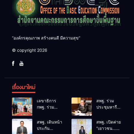
“องค์กรคุณภาพ สร้างคนดี มีความสุข”
© copyright 2026
เรื่องมาใหม่
เลขาธิการ
สพฐ. ร่วม
กพฐ. ร่วม
ประชุมหารือ
คณะผู้บริหาร
แนวทางและ
ศธ. ร่วมพิธี
มาตรการ
สพฐ. เดินหน้า
สพฐ. เปิดค่าย
สวดอภิธรรม
ความปลอดภัย
ประกัน
“เยาวชน…
ครูผู้สูญเสีย
ในสถานศึกษา