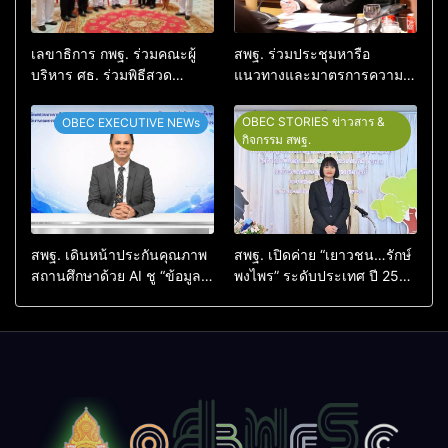
เลขาธิการ กพฐ. ร่วมคณะผู้
สพฐ. ร่วมประชุมหารือ
บริหาร ศธ. ร่วมพิธีสวด
แนวทางและมาตรการความ
อภิธรรม ครูผู้สูญเสียจากเหตุ
ปลอดภัยในสถานศึกษา บูรณา
รุนแรงในโรงเรียน พร้อมให้
การดูแลความปลอดภัยครบทุก
OBEC STORIES ข่าวสาร &
OBEC EXECUTIVE NEWs
กำลังใจครอบครัว
มิติ
กิจกรรม สพฐ.
สพฐ. เดินหน้าประกันคุณภาพ
สพฐ. เปิดค่าย “เยาวชน…รักษ์
สถานศึกษาด้วย AI ชู “ข้อมูล
พงไพร” ระดับประเทศ ปี 2569
จริง–บริบทจริง–คนตัดสินใจ”
สร้างผู้นำเยาวชนอนุรักษ์
ยกระดับคุณภาพการศึกษา
ทรัพยากรธรรมชาติ สืบสาน 3
อย่างเป็นรูปธรรม
รักษ์