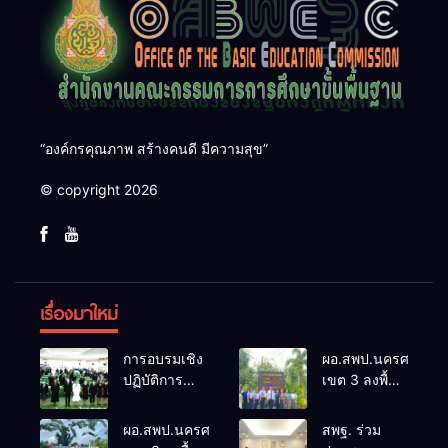
“องค์กรคุณภาพ สร้างคนดี มีความสุข”
© copyright 2026
เรื่องมาใหม่
การอบรมเชิง
ผอ.สพป.นครศรีธรร
ปฏิบัติการ
เขต 3 ลงพื้นที่
“หลักสูตรการ
เยี่ยมโรงเรียน
ยื่นขอรับ
ชุมชนวัดเขา
ผอ.สพป.นครศรีธรรมราช
สพฐ. ร่วม
บำเหน็จ
ลำปะ อำเภอ