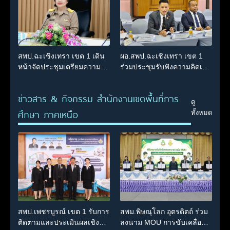
สพป.ฉะเชิงเทรา เขต 1 เดิน
ผอ.สพป.ฉะเชิงเทรา เขต 1
หน้าจัดประชุมเตรียมความ
ร่วมประชุมรับฟังความคิดเห็น
พร้อมในการประเมินความ
(ร่าง) พ.ร.บ.การศึกษาแห่ง
โปร่งใส มุ่งยกระดับการ
ชาติ ฉบับใหม่ ร่วมกับองค์กร
ข่าวสาร & กิจกรรม สำนักงานเขตพื้นที่การ
บริหารงานตามหลักธรรมาภิ
วิชาการระดับประเทศ
ดู
บาล
กรุงเทพมหานคร
ศึกษา ภาคเหนือ
ทั้งหมด
สพป.เพชรบูรณ์ เขต 1 รับการ
สพม.พิษณุโลก อุตรดิตถ์ ร่วม
ติดตามและประเมินผลเชิง
ลงนาม MOU การขับเคลื่อน