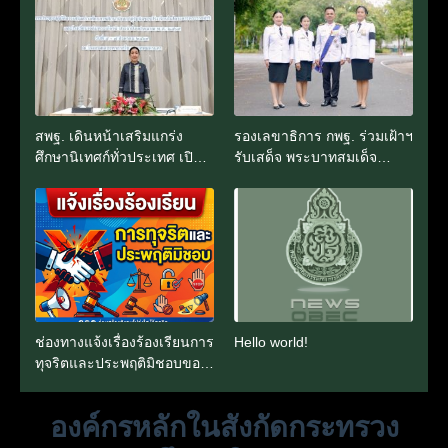
สพฐ. เดินหน้าเสริมแกร่ง
รองเลขาธิการ กพฐ. ร่วมเฝ้าฯ
ศึกษานิเทศก์ทั่วประเทศ เปิด
รับเสด็จ พระบาทสมเด็จ
ประชุมเชิงปฏิบัติการดูแล
พระเจ้าอยู่หัว และสมเด็จพระ
คุณภาพ 626 โรงเรียนใน
นางเจ้าฯ พระบรมราชินี ใน
โครงการพระราชดำริและ
การพระราชพิธีเฉลิม
โรงเรียนเฉลิมพระเกียรติ
พระชนมพรรษา พระบาท
สมเด็จพระเจ้าอยู่หัว 28
กรกฎาคม 2569
ช่องทางแจ้งเรื่องร้องเรียนการ
Hello world!
ทุจริตและประพฤติมิชอบของ
สพฐ. สานักงาน ป.ป.ช. และ
สานักงาน ป.ป.ท.
องค์กรหลักในสังกัดกระทรวง