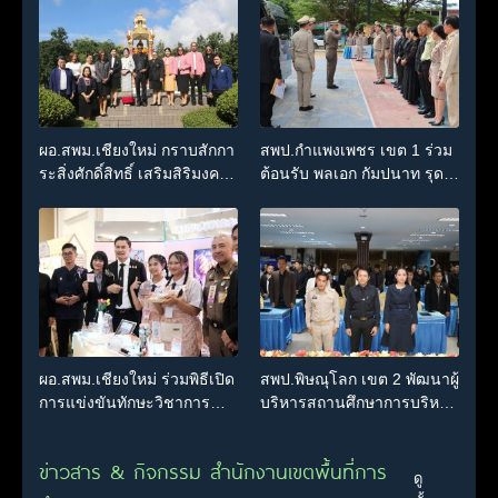
โอกาสเข้ารับตำแหน่ง
ผอ.สพม.เชียงใหม่ กราบสักกา
สพป.กำแพงเพชร เขต 1 ร่วม
ระสิ่งศักดิ์สิทธิ์ เสริมสิริมงคล
ต้อนรับ พลเอก กัมปนาท รุด
ก่อนเริ่มปฏิบัติหน้าที่อย่างเป็น
ดิษฐ์ องคมนตรี ลงพื้นที่ตรวจ
ทางการ
เยี่ยม และรับฟังผลการดำเนิน
งานโรงเรียนในโครงการ
กองทุนการศึกษา พื้นที่จังหวัด
กำแพงเพชร
ผอ.สพม.เชียงใหม่ ร่วมพิธีเปิด
สพป.พิษณุโลก เขต 2 พัฒนาผู้
การแข่งขันทักษะวิชาการ
บริหารสถานศึกษาการบริหาร
นักเรียนโครงการตามพระ
จัดการศึกษายุคใหม่
ราชดำริฯ ระดับ สพฐ. ประจำ
ข่าวสาร & กิจกรรม สำนักงานเขตพื้นที่การ
ปี 2569
ดู