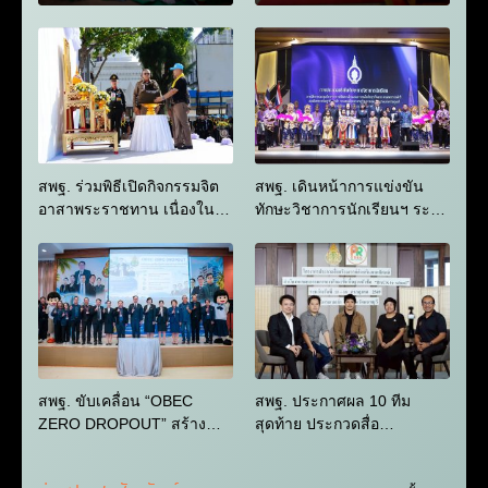
ระดับภูมิภาค จุดที่ 5
ชาดก กัณฑ์ที่ 10 สักกบร
ภาคเหนือ เดินหน้าต่อย
รพกัณฑ์ที่ 11 มหาราช ณ
อดผลงานสู่เวทีระดับ
วัดมหาธาตุยุวรา
ประเทศ
ชรังสฤษฎิ์
กรุงเทพมหานคร
สพฐ. ร่วมพิธีเปิดกิจกรรมจิต
สพฐ. เดินหน้าการแข่งขัน
อาสาพระราชทาน เนื่องใน
ทักษะวิชาการนักเรียนฯ ระดับ
โอกาสวันเฉลิม
ภูมิภาค จุดที่ 2 ภาคใต้ ประจำ
พระชนมพรรษา พระบาท
ปี 2569 เปิดเวทีเสริมสร้าง
สมเด็จพระเจ้าอยู่หัว 28
ศักยภาพผู้เรียนอย่างสมดุลทั้ง
กรกฎาคม 2569
ด้านพลศึกษา พุทธิศึกษา
จริยศึกษา และหัตถศึกษา
สพฐ. ขับเคลื่อน “OBEC
สพฐ. ประกาศผล 10 ทีม
ZERO DROPOUT” สร้าง
สุดท้าย ประกวดสื่อ
ความเข้าใจการจัดการศึกษา
สร้างสรรค์ “BACK to
ที่ยืดหยุ่น 1 โรงเรียน 3 รูป
School” พร้อมชวนร่วมโหวต