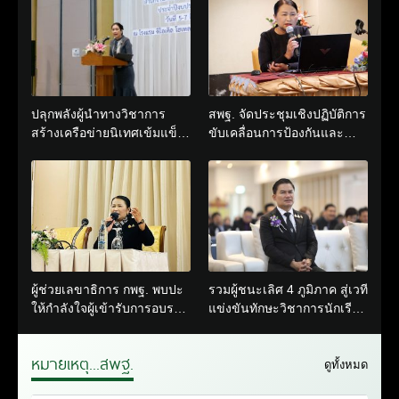
เรียนเต็มศักยภาพ
อดสู่การขับเคลื่อน
คุณภาพการศึกษาปี
2570
ปลุกพลังผู้นำทางวิชาการ
สพฐ. จัดประชุมเชิงปฏิบัติการ
สร้างเครือข่ายนิเทศเข้มแข็ง
ขับเคลื่อนการป้องกันและ
ขับเคลื่อนคุณภาพการศึกษาสู่
แก้ไขปัญหายาเสพติดใน
อนาคต
สถานศึกษา มุ่งยกระดับ
โรงเรียนปลอดภัยทั่วประเทศ
ผู้ช่วยเลขาธิการ กพฐ. พบปะ
รวมผู้ชนะเลิศ 4 ภูมิภาค สู่เวที
ให้กำลังใจผู้เข้ารับการอบรม
แข่งขันทักษะวิชาการนักเรียน
หลักสูตรด้านนิติการ เสริม
โครงการตามพระราชดำริฯ
สร้างความรู้การปฏิบัติงาน
ระดับ สพฐ.
หมายเหตุ...สพฐ.
อย่างมีประสิทธิภาพ
ดูทั้งหมด