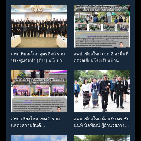
ประจักษ์ คัดเลือก “ก.ต.ป.น.
การเรียนรวม จังหวัด
ต้นแบบ” ระดับประเทศ รุ่นที่
พิษณุโลก
3 ประจำปีงบประมาณ พ.ศ.
2569
สพม.พิษณุโลก อุตรดิตถ์ ร่วม
สพป.เชียงใหม่ เขต 2 ลงพื้นที่
ประชุมจัดทำ (ร่าง) นโยบาย
ตรวจเยี่ยมโรงเรียนบ้าน
และแนวปฏิบัติเกี่ยวกับการรับ
บ้านหลวง ติดตามการขับ
นักเรียน สังกัด สพฐ. ปีการ
เคลื่อนนโยบาย สพฐ. เน้น
ศึกษา 2570
ความปลอดภัยในสถานศึกษา
สพป.เชียงใหม่ เขต 2 ร่วม
สพม.เชียงใหม่ ต้อนรับ ดร.ชัย
แสดงความยินดี
นนท์ นิลพัฒน์ ผู้อำนวยการ
ผอ.สพม.เชียงใหม่ ในโอกาส
สำนักงานเขตพื้นที่การศึกษา
เข้ารับตำแหน่งใหม่
มัธยมศึกษาเชียงใหม่ ใน