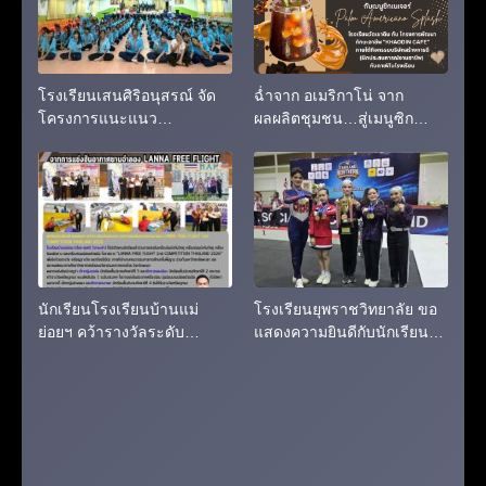
โรงเรียนเสนศิริอนุสรณ์ จัด
ฉ่ำจาก อเมริกาโน่ จาก
โครงการแนะแนว
ผลผลิตชุมชน…สู่เมนูซิก
“สร้างสรรค์งานดอกไม้ สู่เส้น
เนเจอร์แห่งเขาดินคาเฟ่
ทางอาชีพ”
นักเรียนโรงเรียนบ้านแม่
โรงเรียนยุพราชวิทยาลัย ขอ
ย่อยฯ คว้ารางวัลระดับ
แสดงความยินดีกับนักเรียนที่
ประเทศ จากการแข่งขัน
สร้างชื่อเสียงจากการแข่งขัน
อากาศยานจำลอง LANNA
กีฬาเชียร์ชิงแชมป์ภาคเหนือ
FREE FLIGHT 2nd
ครั้งที่ 5
COMPETITION THAILAND
2026