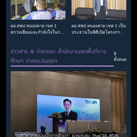
ผอ.สพป.หนองคาย เขต 1
ผอ.สพป.หนองคาย เขต 1 เป็น
ตรวจเยี่ยมและกำลังใจในการ
ประธานในพิธีเปิดโครงการ
จัดการเรียนการสอนโรงเรียน
ค่ายพัฒนาผู้นำนักเรียนเพื่อ
พื้นที่อำเภอสระใคร
ป้องกันและแก้ไขปัญหายาเสพ
ข่าวสาร & กิจกรรม สำนักงานเขตพื้นที่การ
ติดในสถานศึกษา ประจำ
ดู
ปีงบประมาณ พ.ศ.2569
ศึกษา ภาคตะวันออก
ทั้งหมด
“สพฐ.สร้างสรรค์ ปันสุข”
(OBEC Sharing Happiness
Camp : OSH Camp)
“เวทีวิชาการของนักการศึกษา” การประชุม ThaiCER 2026