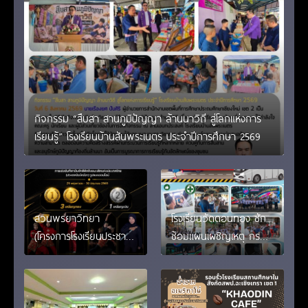
กิจกรรม “สืบสา สานภูมิปัญญา ล้านนาวิถี สู่โลกแห่งการ
เรียนรู้” โรงเรียนบ้านสันพระเนตร ประจำปีการศึกษา 2569
สวนพรยาวิทยา
โรงเรียนวัดดอนทอง ซัก
(โครงการโรงเรียนประชารัฐ
ซ้อมแผนเผชิญเหตุ กรณี
/ งานอาชีพ)เด็กประชารัฐ!
เกิดเหตุฉุกเฉินในรถบัส
คว้า 3 เหรียญทอง ปัน
จักสีลัตชิงแชมป์
ประเทศไทย 2026