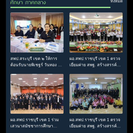
ศึกษา ภาคกลาง
ทั้งหมด
สพป.สระบุรี เขต ๒ ให้การ
ผอ.สพป.ราชบุรี เขต 1 ตรวจ
ต้อนรับนายพิเชฐร์ วันทอง ผู้
เยี่ยมค่าย สพฐ. สร้างสรรค์ปัน
ตรวจราชการกระทรวง
สุข (OBEC Sharing
ศึกษาธิการ เขตตรวจราชการ
Happiness Camp : OSH
ที่ ๑ ในโอกาสลงพื้นที่ตรวจ
Camp)
ราชการและติดตามการ
ดำเนินงานตามนโยบาย
กระทรวงศึกษาธิการ ประจำ
ปีงบประมาณ พ.ศ. ๒๕๖๙
รอบที่ ๒/๒๕๖๙
ผอ.สพป.ราชบุรี เขต 1 ร่วม
ผอ.สพป.ราชบุรี เขต 1 ตรวจ
เสวนาสมัชชาการศึกษา
เยี่ยมค่าย สพฐ. สร้างสรรค์ปัน
จังหวัดราชบุรี “ร่วมสร้าง
สุข