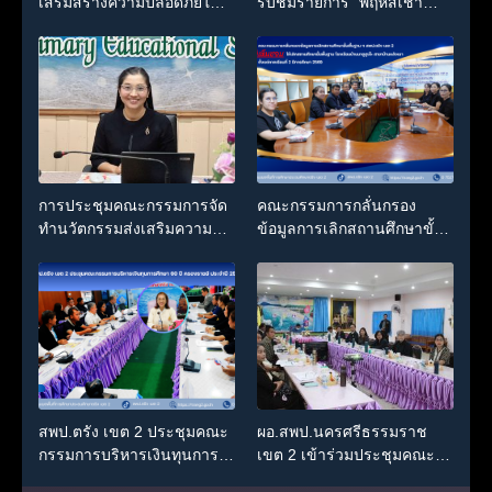
เสริมสร้างความปลอดภัยใน
รับชมรายการ “พฤหัสเช้า
สถานศึกษา ยกระดับศักยภาพ
ข่าว สพฐ.” ครั้งที่ 30/2569
บุคลากร สร้างเครือข่าย
คุ้มครองผู้เรียนอย่างยั่งยืน
การประชุมคณะกรรมการจัด
คณะกรรมการกลั่นกรอง
ทำนวัตกรรมส่งเสริมความ
ข้อมูลการเลิกสถานศึกษาขั้น
โปร่งใสและป้องกันการทุจริต
พื้นฐาน ฯ สพป.ตรัง เขต 2 มี
(Integrity Innovation : II) ใน
มติเห็นชอบให้เลิกสถานศึกษา
การวัดระดับการส่งเสริม
ขั้นพื้นฐาน โรงเรียนบ้านบาตู
ความโปร่งใสในสำนักงาน
ปูเต๊ะ สาขาบ้านหลังเขา
เขตพื้นที่การศึกษา (OIT+)
ตั้งแต่ภาคเรียนที่ 2 ปีการ
ประจำปีงบประมาณ พ.ศ.
ศึกษา 2569
2569 ครั้งที่ 3/2569
สพป.ตรัง เขต 2 ประชุมคณะ
ผอ.สพป.นครศรีธรรมราช
กรรมการบริหารเงินทุนการ
เขต 2 เข้าร่วมประชุมคณะ
ศึกษา 60 ปี ครองราชย์
กรรมการส่งเสริมการเรียนรู้