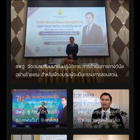
สพฐ. จัดอบรมสัมมนาเชิงปฏิบัติการ การดำเนินการทางวินัย
อย่างร้ายแรง สำหรับฝึกอบรมผู้จะเป็นกรรมการสอบสวน
(ตามหลักสูตร ก.ค.ศ.)
สพฐ. ชู “ครูคือรากแก้ว
สพฐ. ประชุมสรุปผลการ
ของแผ่นดิน” ขับเคลื่อน
ดำเนินงานศูนย์ขับเคลื่อน
การศึกษาชาติ เชื่อม
โครงการโรงเรียนคุณภาพ
เทคโนโลยี-ชุมชน สร้างผู้
ประจำตำบล เตรียมต่อย