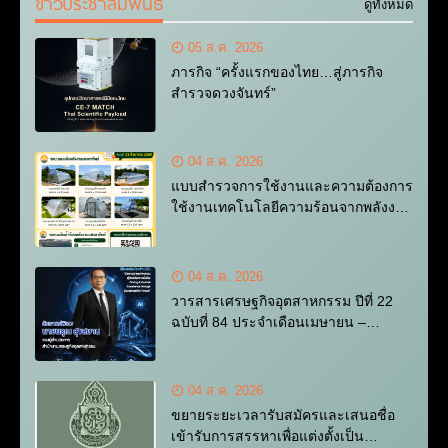
ข่าวประชาสัมพันธ์
แบบ มุ่งลดเด็กหลุดออกจาก
เลือกคลิป-ภาพถ่ายโดนใจ
ดูทั้งหมด
ระบบการศึกษาในพื้นที่ภาค
โชว์พลังสร้างสรรค์คนรุ่นใหม่
กลาง
ยุคดิจิทัล
05 ส.ค. 2026
ภารกิจ “ครั้งแรกของไทย…สู่ภารกิจ
สำรวจดวงจันทร์”
04 ส.ค. 2026
แบบสำรวจการใช้งานและความต้องการ
ใช้งานเทคโนโลยีความร้อนจากพลังงาน
แสงอาทิตย์
04 ส.ค. 2026
วารสารเศรษฐกิจอุตสาหกรรม ปีที่ 22
ฉบับที่ 84 ประจำเดือนเมษายน –
มิถุนายน 2569
04 ส.ค. 2026
ขยายระยะเวลารับสมัครและเสนอชื่อ
เข้ารับการสรรหาเพื่อแต่งตั้งเป็น