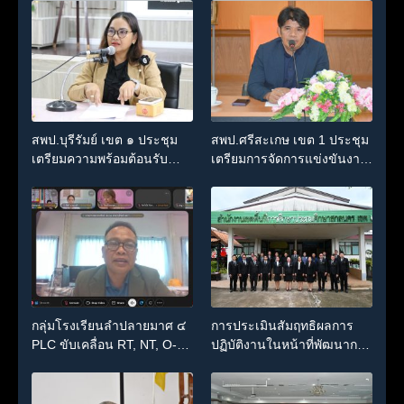
สพป.บุรีรัมย์ เขต ๑ ประชุม
สพป.ศรีสะเกษ เขต 1 ประชุม
เตรียมความพร้อมต้อนรับ
เตรียมการจัดการแข่งขันงาน
คณะศึกษาดูงานจาก
ศิลปหัตถกรรมนักเรียน ครั้งที่
มหาวิทยาลัยมหาสารคาม
74 ปีการศึกษา 2569
กลุ่มโรงเรียนลำปลายมาศ ๔
การประเมินสัมฤทธิผลการ
PLC ขับเคลื่อน RT, NT, O-
ปฏิบัติงานในหน้าที่พัฒนาการ
NET ผ่านระบบ Online
ศึกษา ตำแหน่ง รองผู้อำนวย
การสถานศึกษา