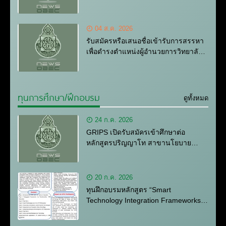
กรรมการผู้ทรงคุณวุฒิในคณะกรรมการ
แร่
04 ส.ค. 2026
รับสมัครหรือเสนอชื่อเข้ารับการสรรหา
เพื่อดำรงตำแหน่งผู้อำนวยการวิทยาลัย
ชุมชนพิจิตร
ทุนการศึกษา/ฝึกอบรม
ดูทั้งหมด
24 ก.ค. 2026
GRIPS เปิดรับสมัครเข้าศึกษาต่อ
หลักสูตรปริญญาโท สาขานโยบาย
สาธารณะ และเปิดรับสมัครทุนการ
ศึกษาจากรัฐบาลญี่ปุ่น (MEXT) และ
ธนาคารพัฒนาเอเชีย (ADB) ประจำปี
20 ก.ค. 2026
การศึกษา พ.ศ.2570 – 2571
ทุนฝึกอบรมหลักสูตร “Smart
Technology Integration Frameworks
for Transformative 21st Century
STEM Teaching and Learning” ของ