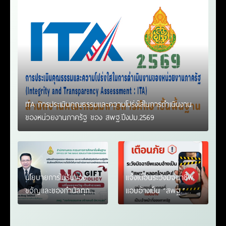
ITA การประเมินคุณธรรมและความโปร่งใสในการดำเนินงาน
ของหน่วยงานภาครัฐ ของ สพฐ.ปีงปม.2569
นโยบายการไม่รับของ
แจ้งเตือนระวังมิจฉาชีพ
ขวัญและของกำนัลทุก
แอบอ้างเป็น “สพฐ.”
ชนิดจากการปฏิบัติหน้าที่
หลอกโอนเงิน!
“NO GIFT POLICY” ของ