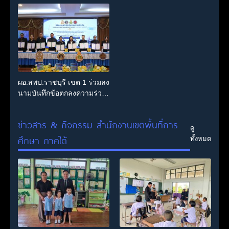
นิเวศการศึกษา ขับเคลื่อน
เมืองแห่งการเรียนรู้ พัฒนา
ทุนมนุษย์ราชบุรีอย่างยั่งยืน”
ผอ.สพป.ราชบุรี เขต 1 ร่วมลง
นามบันทึกข้อตกลงความร่วม
มือขับเคลื่อนระบบธนาคาร
หน่วยกิต (Credit Bank)
ข่าวสาร & กิจกรรม สำนักงานเขตพื้นที่การ
จังหวัดราชบุรี
ดู
ศึกษา ภาคใต้
ทั้งหมด