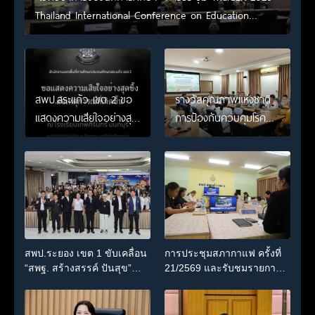
Thailand International Conference on Education
Research (ThaiCER) 2026
สพป.สระแก้ว เขต 2 ขอ
รางวัลคุณภาพแห่งชาติ
แสดงความเสียใจอย่างสุด
การป้องกันควบคุมโรค
ซึ้ง 7 สิงหาคม 2569
และภัยสุขภาพ
อ.อรัญประเทศ
สพป.ระยอง เขต 1 ขับเคลื่อน
การประชุมสภากาแฟ ครั้งที่
“สพฐ. สร้างสรรค์ ปันสุข”
21/2569 และรับชมรายการ
เสริมพลังผู้นำนักเรียน สู่สถาน
พฤหัสเช้า ข่าว สพฐ. ครั้งที่
ศึกษาปลอดภัยจากยาเสพติด
30/2569