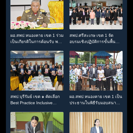
ผอ.สพป.หนองคาย เขต 1 ร่วม
สพป.ศรีสะเกษ เขต 1 จัด
เป็นเกียรติในการต้อนรับ พล
อบรมเชิงปฏิบัติการขั้นพื้น
เรือเอก พงษ์เทพ หนูเทพ
ฐานโครงการบ้านนัก
องคมนตรี ประธานกรรมการ
วิทยาศาสตร์น้อย ประเทศไทย
บริหารมูลนิธิราชประชานุ
ระดับปฐมวัย
เคราะห์ ในพระบรม
ราชูปถัมภ์ ไปตรวจเยี่ยม
โรงเรียนราชประชานุ
เคราะห์ 14
สพป.บุรีรัมย์ เขต ๑ คัดเลือก
ผอ.สพป.หนองคาย เขต 1 เป็น
Best Practice Inclusive
ประธานในพิธีรับมอบสนาม
Education
เด็กเล่น พร้อมตรวจเยี่ยม
โครงการอาหารกลางวัน
โรงเรียนสระใครไชยานุ
เคราะห์