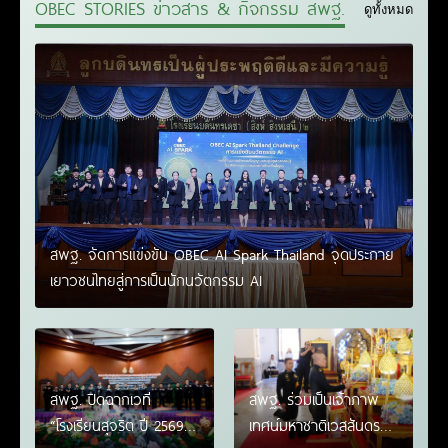
OBEC STORIES ข่าวสาร & กิจกรรม สพฐ.
สพฐ.
ดูทั้งหมด
สพฐ. จัดการแข่งขัน OBEC AI Spark Thailand จุดประกาย
เยาวชนไทยสู่การเป็นนักนวัตกรรม AI
สพฐ. ปิดฉากเวที
สพฐ. ร่วมเป็นเจ้าภาพ
“โรงเรียนสุจริต ปี 2569”
เทศน์มหาชาติเวสสันดร