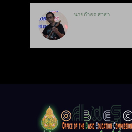
นายกำธร สาธา