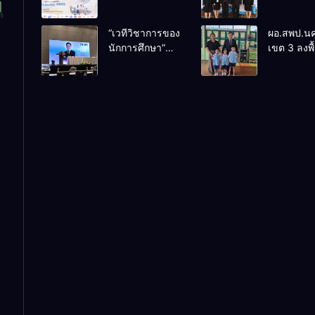
– TS69 สู่
ติดตามแล
มหาวิทยาลัยชั้น
ประเมินผล
“เวทีวิชาการของ
ผอ.สพป.น
นำในสหราช
ประจักษ์ คั
นักการศึกษา”
เขต 3 ลงพื้
อาณาจักรหนุน
“ก.ต.ป.น.
การประชุม
เยี่ยมโรงเร
สร้างคนคุณภาพ
ต้นแบบ” ร
ThaiCER 2026
ปิยาราม อ
พร้อมกลับมา
ประเทศ รุ่น
Thailand
ปากพนัง
พัฒนาประเทศ
ประจำ
International
ปีงบประม
Conference on
พ.ศ. 2569
Education
Research
(ThaiCER)
2026