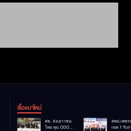
เรื่องมาใหม่
ศธ. ส่งเยาวชน
สพป.เพชรบ
ไทย ทุน ODOS
เขต 1 รับก