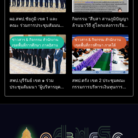
ผอ.สพป.ชัยภูมิ เขต 1 และ
กิจกรรม “สืบสา สานภูมิปัญญา
คณะ ร่วมการประชุมสัมมนา
ล้านนาวิถี สู่โลกแห่งการเรียน
ทางวิชาการ “ผู้บริหารยุคใหม่
รู้” โรงเรียนบ้านสันพระเนตร
นำการศึกษาไทยสู่อนาคต”
ประจำปีการศึกษา 2569
ข่าวสาร & กิจกรรม สำนักงาน
ข่าวสาร & กิจกรรม สำนักงาน
ประจำเขตตรวจราชการที่ 13
เขตพื้นที่การศึกษา ภาคอิสาน
เขตพื้นที่การศึกษา ภาคใต้
สพป.บุรีรัมย์ เขต ๑ ร่วม
สพป.ตรัง เขต 2 ประชุมคณะ
ประชุมสัมมนา “ผู้บริหารยุค
กรรมการบริหารเงินทุนการ
ใหม่ นำการศึกษาไทยสู่
ศึกษา 60 ปี ครองราชย์
อนาคต” เขตตรวจราชการที่
ประจำปี 2569
๑๓