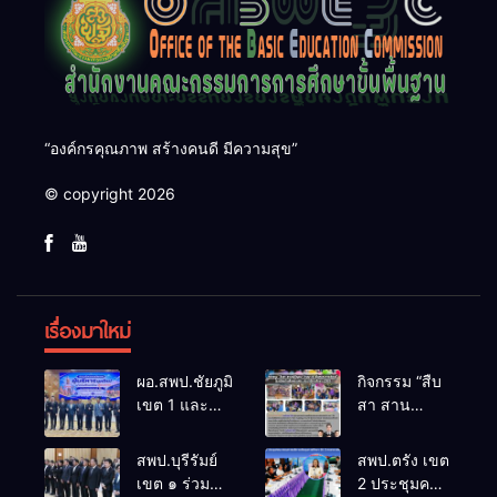
“องค์กรคุณภาพ สร้างคนดี มีความสุข”
© copyright 2026
เรื่องมาใหม่
ผอ.สพป.ชัยภูมิ
กิจกรรม “สืบ
เขต 1 และ
สา สาน
คณะ ร่วมการ
ภูมิปัญญา
ประชุม
ล้านนาวิถี สู่
สพป.บุรีรัมย์
สพป.ตรัง เขต
สัมมนาทาง
โลกแห่งการ
เขต ๑ ร่วม
2 ประชุมคณะ