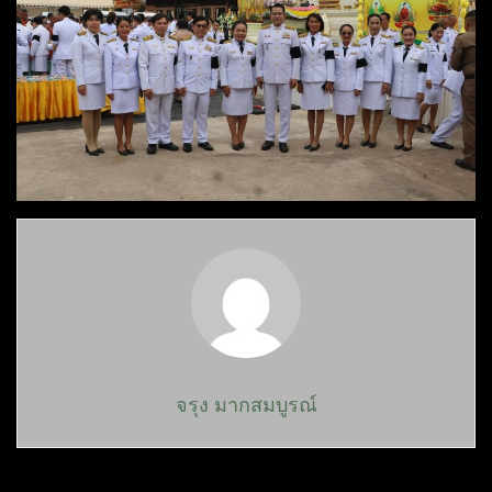
จรุง มากสมบูรณ์