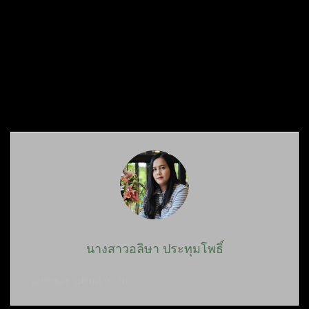
นางสาวอลิษา ประทุมโพธิ์
www.sec-plkutt.go.th/