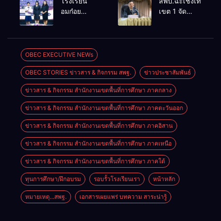
โรงเรียน
สพป.ฉะเชิงเทรา
การจัดการ
ขนาดเล็กด้วย
อมก๋อย
เขต 1 จัด
เรียนการสอน
เทคโนโลยี
วิทยาคม
อบรมสัมมนา
โรงเรียน
ดิจิทัลและ
สังกัด
สร้างความรู้
อนุบาลอรุณ
ปัญญา
สพม.เชียงใหม่
ความเข้าใจ
รังษี
ประดิษฐ์
คว้ารางวัล
หลักเกณฑ์
OBEC EXECUTIVE NEWs
ชนะเลิศและ
และวิธีการ
OBEC STORIES ข่าวสาร & กิจกรรม สพฐ.
ข่าวประชาสัมพันธ์
รองชนะเลิศ
ประเมิน
การแข่งขัน
ตำแหน่ง ขอมี
ข่าวสาร & กิจกรรม สำนักงานเขตพื้นที่การศึกษา ภาคกลาง
ทักษะวิชาการ
วิทยฐานะ
นักเรียนระดับ
เชี่ยวชาญ
ข่าวสาร & กิจกรรม สำนักงานเขตพื้นที่การศึกษา ภาคตะวันออก
สพฐ.
เกณฑ์ใหม่
(PA)
ข่าวสาร & กิจกรรม สำนักงานเขตพื้นที่การศึกษา ภาคอิสาน
ข่าวสาร & กิจกรรม สำนักงานเขตพื้นที่การศึกษา ภาคเหนือ
ข่าวสาร & กิจกรรม สำนักงานเขตพื้นที่การศึกษา ภาคใต้
ทุนการศึกษา/ฝึกอบรม
รอบรั้วโรงเรียนเรา
หน้าหลัก
หมายเหตุ...สพฐ.
เอกสารเผยแพร่ บทความ สาระน่ารู้