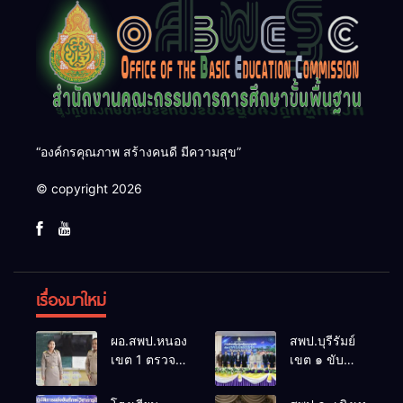
“องค์กรคุณภาพ สร้างคนดี มีความสุข”
© copyright 2026
เรื่องมาใหม่
ผอ.สพป.หนองคาย
สพป.บุรีรัมย์
เขต 1 ตรวจ
เขต ๑ ขับ
เยี่ยมและ
เคลื่อน
กำลังใจใน
โรงเรียน