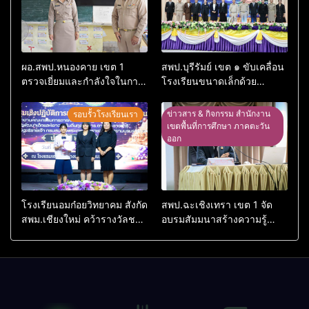
ผอ.สพป.หนองคาย เขต 1
สพป.บุรีรัมย์ เขต ๑ ขับเคลื่อน
ตรวจเยี่ยมและกำลังใจในการ
โรงเรียนขนาดเล็กด้วย
จัดการเรียนการสอนโรงเรียน
เทคโนโลยีดิจิทัลและปัญญา
อนุบาลอรุณรังษี
ประดิษฐ์
ข่าวสาร & กิจกรรม สำนักงาน
รอบรั้วโรงเรียนเรา
เขตพื้นที่การศึกษา ภาคตะวัน
ออก
โรงเรียนอมก๋อยวิทยาคม สังกัด
สพป.ฉะเชิงเทรา เขต 1 จัด
สพม.เชียงใหม่ คว้ารางวัลชนะ
อบรมสัมมนาสร้างความรู้
เลิศและรองชนะเลิศ การ
ความเข้าใจหลักเกณฑ์และวิธี
แข่งขันทักษะวิชาการนักเรียน
การประเมินตำแหน่ง ขอมี
ระดับ สพฐ.
วิทยฐานะเชี่ยวชาญเกณฑ์ใหม่
(PA)