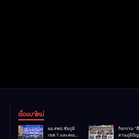
เรื่องมาใหม่
ผอ.สพป.ชัยภูมิ
กิจกรรม “ส
เขต 1 และคณะ
สานภูมิปั