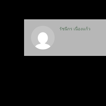
รัชนีกร เนื่องแก้ว