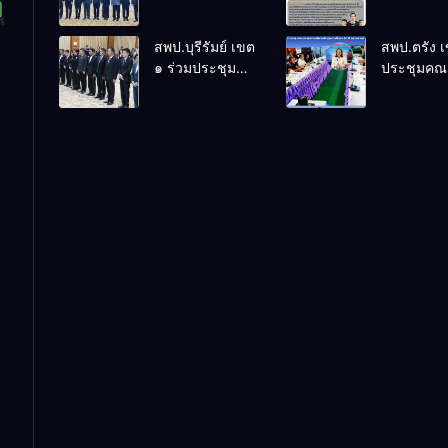
ร่วมการประชุม
ล้านนาวิถี 
สัมมนาทาง
แห่งการเรีย
สพป.บุรีรัมย์ เขต
สพป.ตรัง 
วิชาการ “ผู้
โรงเรียนบ้
๑ ร่วมประชุม
ประชุมคณ
บริหารยุคใหม่นำ
พระเนตร 
สัมมนา “ผู้
กรรมการบ
การศึกษาไทยสู่
ปีการศึกษา
บริหารยุคใหม่
เงินทุนการ
อนาคต” ประจำ
2569
นำการศึกษาไทย
60 ปี ครอง
เขตตรวจ
สู่อนาคต” เขต
ประจำปี 2
ราชการที่ 13
ตรวจราชการที่
๑๓