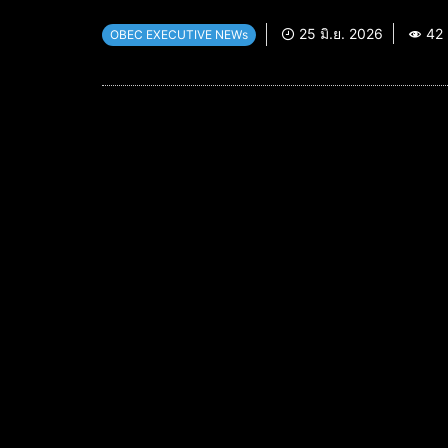
25 มิ.ย. 2026
42
OBEC EXECUTIVE NEWs