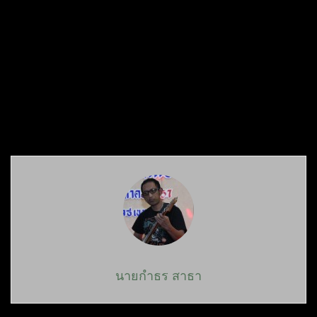
นายกำธร สาธา