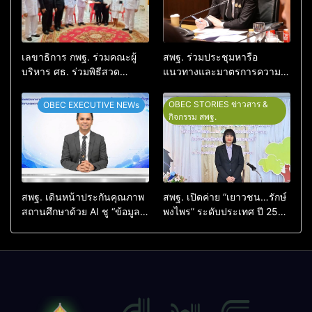
เลขาธิการ กพฐ. ร่วมคณะผู้
สพฐ. ร่วมประชุมหารือ
บริหาร ศธ. ร่วมพิธีสวด
แนวทางและมาตรการความ
อภิธรรม ครูผู้สูญเสียจากเหตุ
ปลอดภัยในสถานศึกษา บูรณา
รุนแรงในโรงเรียน พร้อมให้
การดูแลความปลอดภัยครบทุก
OBEC STORIES ข่าวสาร &
OBEC EXECUTIVE NEWs
กำลังใจครอบครัว
มิติ
กิจกรรม สพฐ.
สพฐ. เดินหน้าประกันคุณภาพ
สพฐ. เปิดค่าย “เยาวชน…รักษ์
สถานศึกษาด้วย AI ชู “ข้อมูล
พงไพร” ระดับประเทศ ปี 2569
จริง–บริบทจริง–คนตัดสินใจ”
สร้างผู้นำเยาวชนอนุรักษ์
ยกระดับคุณภาพการศึกษา
ทรัพยากรธรรมชาติ สืบสาน 3
อย่างเป็นรูปธรรม
รักษ์