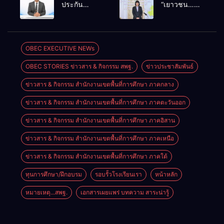
สวดอภิธรรม
ความปลอดภัย
ประกัน
“เยาวชน…
ครูผู้สูญเสีย
ในสถานศึกษา
คุณภาพสถาน
รักษ์พงไพร”
จากเหตุ
บูรณาการ
ศึกษาด้วย AI
ระดับประเทศ
รุนแรงใน
ดูแลความ
ชู “ข้อมูลจริง–
ปี 2569 สร้าง
โรงเรียน
ปลอดภัยครบ
บริบทจริง–คน
ผู้นำเยาวชน
OBEC EXECUTIVE NEWs
พร้อมให้กำลัง
ทุกมิติ
ตัดสินใจ” ยก
อนุรักษ์
ใจครอบครัว
OBEC STORIES ข่าวสาร & กิจกรรม สพฐ.
ข่าวประชาสัมพันธ์
ระดับคุณภาพ
ทรัพยากรธรรมชาติ
การศึกษา
สืบสาน 3
ข่าวสาร & กิจกรรม สำนักงานเขตพื้นที่การศึกษา ภาคกลาง
อย่างเป็นรูป
รักษ์
ธรรม
ข่าวสาร & กิจกรรม สำนักงานเขตพื้นที่การศึกษา ภาคตะวันออก
ข่าวสาร & กิจกรรม สำนักงานเขตพื้นที่การศึกษา ภาคอิสาน
ข่าวสาร & กิจกรรม สำนักงานเขตพื้นที่การศึกษา ภาคเหนือ
ข่าวสาร & กิจกรรม สำนักงานเขตพื้นที่การศึกษา ภาคใต้
ทุนการศึกษา/ฝึกอบรม
รอบรั้วโรงเรียนเรา
หน้าหลัก
หมายเหตุ...สพฐ.
เอกสารเผยแพร่ บทความ สาระน่ารู้