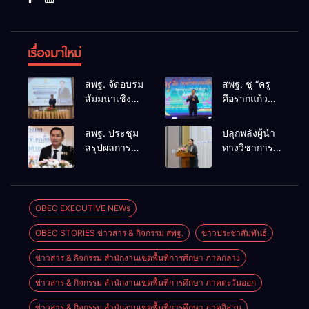
เรื่องมาใหม่
สพฐ. จัดอบรม
สพฐ. ชู “ครู
สัมมนาเชิง
คือรากแก้ว
ปฏิบัติการ
ของแผ่นดิน”
การดำเนิน
ขับเคลื่อนการ
สพฐ. ประชุม
ปลุกพลังผู้นำ
การทางวินัย
ศึกษาชาติ
สรุปผลการ
ทางวิชาการ
อย่างร้ายแรง
เชื่อม
ดำเนินงาน
สร้างเครือ
สำหรับฝึก
เทคโนโลยี-
ศูนย์ขับ
ข่ายนิเทศเข้ม
อบรมผู้จะเป็น
ชุมชน สร้างผู้
เคลื่อน
แข็ง ขับ
กรรมการ
เรียนเต็ม
โครงการ
เคลื่อน
OBEC EXECUTIVE NEWs
สอบสวน
ศักยภาพ
โรงเรียน
คุณภาพการ
(ตามหลักสูตร
OBEC STORIES ข่าวสาร & กิจกรรม สพฐ.
ข่าวประชาสัมพันธ์
คุณภาพ
ศึกษาสู่
ก.ค.ศ.)
ประจำตำบล
อนาคต
ข่าวสาร & กิจกรรม สำนักงานเขตพื้นที่การศึกษา ภาคกลาง
เตรียมต่อยอด
สู่การขับ
ข่าวสาร & กิจกรรม สำนักงานเขตพื้นที่การศึกษา ภาคตะวันออก
เคลื่อน
คุณภาพการ
ข่าวสาร & กิจกรรม สำนักงานเขตพื้นที่การศึกษา ภาคอิสาน