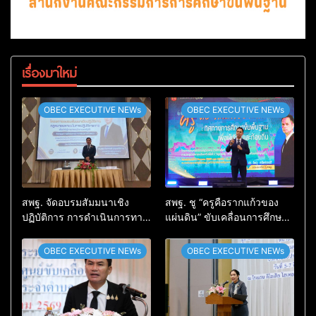
เรื่องมาใหม่
OBEC EXECUTIVE NEWs
OBEC EXECUTIVE NEWs
สพฐ. จัดอบรมสัมมนาเชิง
สพฐ. ชู “ครูคือรากแก้วของ
ปฏิบัติการ การดำเนินการทาง
แผ่นดิน” ขับเคลื่อนการศึกษา
วินัยอย่างร้ายแรง สำหรับฝึก
ชาติ เชื่อมเทคโนโลยี-ชุมชน
อบรมผู้จะเป็นกรรมการ
สร้างผู้เรียนเต็มศักยภาพ
OBEC EXECUTIVE NEWs
OBEC EXECUTIVE NEWs
สอบสวน (ตามหลักสูตร
ก.ค.ศ.)