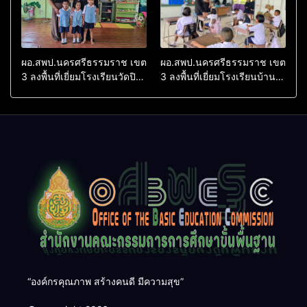
ผอ.สพป.นครศรีธรรมราช เขต
ผอ.สพป.นครศรีธรรมราช เขต
3 ลงพื้นที่เยี่ยมโรงเรียนวัดปิยา
3 ลงพื้นที่เยี่ยมโรงเรียนบ้าน
ราม อำเภอปากพนัง
บางเนียน อำเภอปากพนัง
“องค์กรคุณภาพ สร้างคนดี มีความสุข”