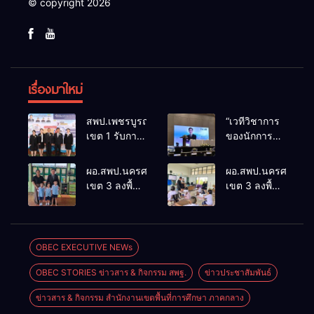
© copyright 2026
เรื่องมาใหม่
สพป.เพชรบูรณ์
“เวทีวิชาการ
เขต 1 รับการ
ของนักการ
ติดตามและ
ศึกษา” การ
ประเมินผล
ประชุม
ผอ.สพป.นครศรีธรรมราช
ผอ.สพป.นครศรีธรร
เชิงประจักษ์
ThaiCER
เขต 3 ลงพื้นที่
เขต 3 ลงพื้นที่
คัดเลือก
2026
เยี่ยมโรงเรียน
เยี่ยมโรงเรียน
“ก.ต.ป.น.
Thailand
วัดปิยาราม
บ้านบางเนียน
ต้นแบบ”
International
อำเภอ
อำเภอ
ระดับประเทศ
Conference
ปากพนัง
ปากพนัง
OBEC EXECUTIVE NEWs
รุ่นที่ 3 ประจำ
on Education
ปีงบประมาณ
Research
OBEC STORIES ข่าวสาร & กิจกรรม สพฐ.
ข่าวประชาสัมพันธ์
พ.ศ. 2569
(ThaiCER)
2026
ข่าวสาร & กิจกรรม สำนักงานเขตพื้นที่การศึกษา ภาคกลาง