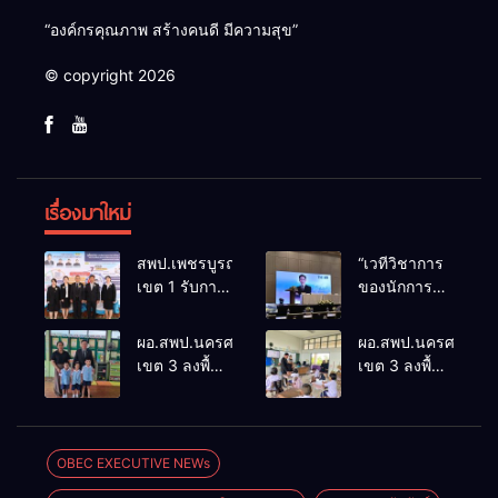
“องค์กรคุณภาพ สร้างคนดี มีความสุข”
© copyright 2026
เรื่องมาใหม่
สพป.เพชรบูรณ์
“เวทีวิชาการ
เขต 1 รับการ
ของนักการ
ติดตามและ
ศึกษา” การ
ประเมินผล
ประชุม
ผอ.สพป.นครศรีธรรมราช
ผอ.สพป.นครศรีธรร
เชิงประจักษ์
ThaiCER
เขต 3 ลงพื้นที่
เขต 3 ลงพื้นที่
คัดเลือก
2026
เยี่ยมโรงเรียน
เยี่ยมโรงเรียน
“ก.ต.ป.น.
Thailand
วัดปิยาราม
บ้านบางเนียน
ต้นแบบ”
International
อำเภอ
อำเภอ
ระดับประเทศ
Conference
ปากพนัง
ปากพนัง
OBEC EXECUTIVE NEWs
รุ่นที่ 3 ประจำ
on Education
ปีงบประมาณ
Research