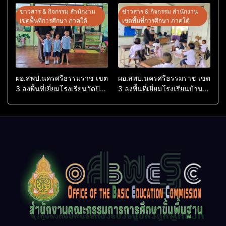
ต้นแบบ” ระดับประเทศ รุ่นที่ 3
Conference on Education
ข่าวสาร & กิจกรรม สำนักงาน
ข่าวสาร & กิจกรรม สำนักงาน
ประจำปีงบประมาณ พ.ศ.
Research (ThaiCER) 2026
เขตพื้นที่การศึกษา ภาคใต้
เขตพื้นที่การศึกษา ภาคใต้
2569
ผอ.สพป.นครศรีธรรมราช เขต
ผอ.สพป.นครศรีธรรมราช เขต
3 ลงพื้นที่เยี่ยมโรงเรียนวัดปิยา
3 ลงพื้นที่เยี่ยมโรงเรียนบ้าน
ราม อำเภอปากพนัง
บางเนียน อำเภอปากพนัง