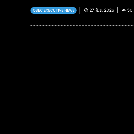
27 มิ.ย. 2026
50
OBEC EXECUTIVE NEWs