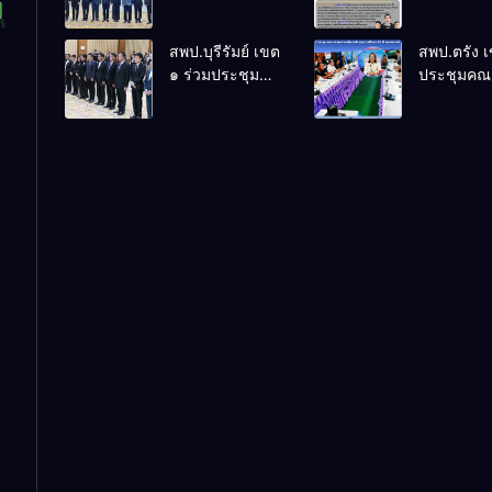
ร่วมการประชุม
ล้านนาวิถี 
สัมมนาทาง
แห่งการเรีย
สพป.บุรีรัมย์ เขต
สพป.ตรัง 
วิชาการ “ผู้
โรงเรียนบ้
๑ ร่วมประชุม
ประชุมคณ
บริหารยุคใหม่นำ
พระเนตร 
สัมมนา “ผู้
กรรมการบ
การศึกษาไทยสู่
ปีการศึกษา
บริหารยุคใหม่
เงินทุนการ
อนาคต” ประจำ
2569
นำการศึกษาไทย
60 ปี ครอง
เขตตรวจ
สู่อนาคต” เขต
ประจำปี 2
ราชการที่ 13
ตรวจราชการที่
๑๓