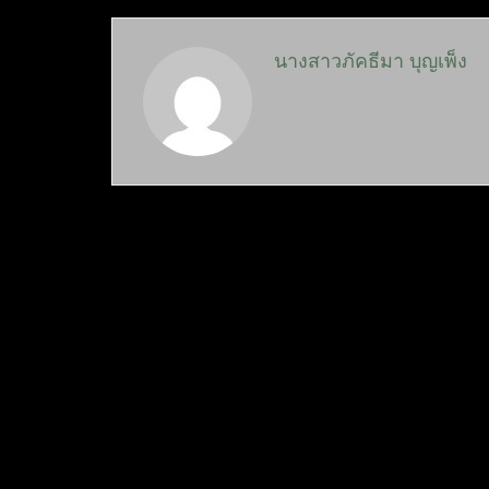
นางสาวภัคธีมา บุญเพ็ง