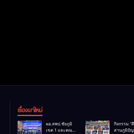
เรื่องมาใหม่
ผอ.สพป.ชัยภูมิ
กิจกรรม “ส
เขต 1 และคณะ
สานภูมิปั