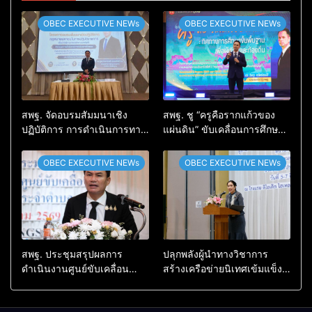
OBEC EXECUTIVE NEWs
OBEC EXECUTIVE NEWs
สพฐ. จัดอบรมสัมมนาเชิง
สพฐ. ชู “ครูคือรากแก้วของ
ปฏิบัติการ การดำเนินการทาง
แผ่นดิน” ขับเคลื่อนการศึกษา
วินัยอย่างร้ายแรง สำหรับฝึก
ชาติ เชื่อมเทคโนโลยี-ชุมชน
อบรมผู้จะเป็นกรรมการ
สร้างผู้เรียนเต็มศักยภาพ
OBEC EXECUTIVE NEWs
OBEC EXECUTIVE NEWs
สอบสวน (ตามหลักสูตร
ก.ค.ศ.)
สพฐ. ประชุมสรุปผลการ
ปลุกพลังผู้นำทางวิชาการ
ดำเนินงานศูนย์ขับเคลื่อน
สร้างเครือข่ายนิเทศเข้มแข็ง
โครงการโรงเรียนคุณภาพ
ขับเคลื่อนคุณภาพการศึกษาสู่
ประจำตำบล เตรียมต่อยอดสู่
อนาคต