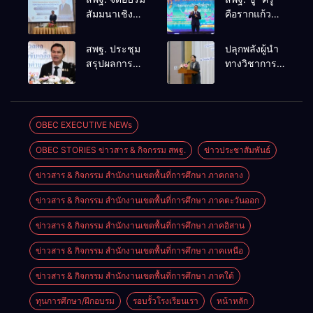
สัมมนาเชิง
คือรากแก้ว
ปฏิบัติการ
ของแผ่นดิน”
การดำเนิน
ขับเคลื่อนการ
สพฐ. ประชุม
ปลุกพลังผู้นำ
การทางวินัย
ศึกษาชาติ
สรุปผลการ
ทางวิชาการ
อย่างร้ายแรง
เชื่อม
ดำเนินงาน
สร้างเครือ
สำหรับฝึก
เทคโนโลยี-
ศูนย์ขับ
ข่ายนิเทศเข้ม
อบรมผู้จะเป็น
ชุมชน สร้างผู้
เคลื่อน
แข็ง ขับ
กรรมการ
เรียนเต็ม
โครงการ
เคลื่อน
OBEC EXECUTIVE NEWs
สอบสวน
ศักยภาพ
โรงเรียน
คุณภาพการ
(ตามหลักสูตร
OBEC STORIES ข่าวสาร & กิจกรรม สพฐ.
ข่าวประชาสัมพันธ์
คุณภาพ
ศึกษาสู่
ก.ค.ศ.)
ประจำตำบล
อนาคต
ข่าวสาร & กิจกรรม สำนักงานเขตพื้นที่การศึกษา ภาคกลาง
เตรียมต่อยอด
สู่การขับ
ข่าวสาร & กิจกรรม สำนักงานเขตพื้นที่การศึกษา ภาคตะวันออก
เคลื่อน
คุณภาพการ
ข่าวสาร & กิจกรรม สำนักงานเขตพื้นที่การศึกษา ภาคอิสาน
ศึกษาปี 2570
ข่าวสาร & กิจกรรม สำนักงานเขตพื้นที่การศึกษา ภาคเหนือ
ข่าวสาร & กิจกรรม สำนักงานเขตพื้นที่การศึกษา ภาคใต้
ทุนการศึกษา/ฝึกอบรม
รอบรั้วโรงเรียนเรา
หน้าหลัก