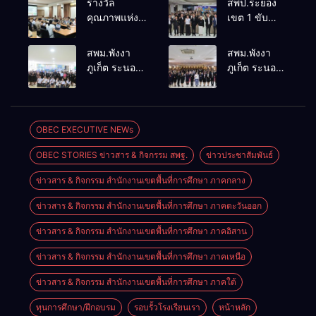
รางวัล
สพป.ระยอง
คุณภาพแห่ง
เขต 1 ขับ
ชาติการ
เคลื่อน “สพฐ.
ป้องกันควบคุม
สร้างสรรค์
สพม.พังงา
สพม.พังงา
โรคและภัย
ปันสุข” เสริม
ภูเก็ต ระนอง
ภูเก็ต ระนอง
สุขภาพ
พลังผู้นำ
ลงพื้นที่
เร่งเสริมสร้าง
อ.อรัญประเทศ
นักเรียน สู่
ติดตาม
ความปลอดภัย
สถานศึกษา
ประเมินผล
ในสถานศึกษา
ปลอดภัยจาก
การดำเนิน
ยกระดับ
OBEC EXECUTIVE NEWs
ยาเสพติด
งานห้องเรียน
ศักยภาพ
OBEC STORIES ข่าวสาร & กิจกรรม สพฐ.
ข่าวประชาสัมพันธ์
พิเศษโรงเรียน
บุคลากร
สตรีพังงา
สร้างเครือ
ข่าวสาร & กิจกรรม สำนักงานเขตพื้นที่การศึกษา ภาคกลาง
ข่ายคุ้มครองผู้
เรียนอย่าง
ข่าวสาร & กิจกรรม สำนักงานเขตพื้นที่การศึกษา ภาคตะวันออก
ยั่งยืน
ข่าวสาร & กิจกรรม สำนักงานเขตพื้นที่การศึกษา ภาคอิสาน
ข่าวสาร & กิจกรรม สำนักงานเขตพื้นที่การศึกษา ภาคเหนือ
ข่าวสาร & กิจกรรม สำนักงานเขตพื้นที่การศึกษา ภาคใต้
ทุนการศึกษา/ฝึกอบรม
รอบรั้วโรงเรียนเรา
หน้าหลัก